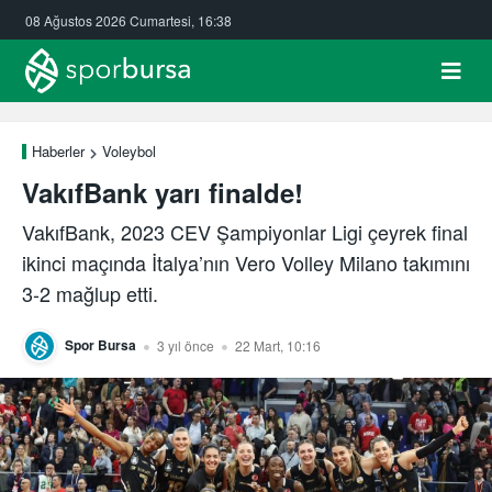
08 Ağustos 2026 Cumartesi, 16:38
Haberler
Voleybol
VakıfBank yarı finalde!
VakıfBank, 2023 CEV Şampiyonlar Ligi çeyrek final
ikinci maçında İtalya’nın Vero Volley Milano takımını
3-2 mağlup etti.
Spor Bursa
3 yıl önce
22 Mart, 10:16