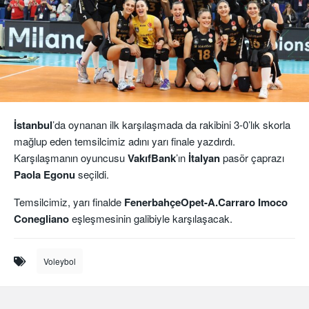
İstanbul
’da oynanan ilk karşılaşmada da rakibini 3-0’lık skorla
mağlup eden temsilcimiz adını yarı finale yazdırdı.
Karşılaşmanın oyuncusu
VakıfBank
’ın
İtalyan
pasör çaprazı
Paola Egonu
seçildi.
Temsilcimiz, yarı finalde
FenerbahçeOpet-A.Carraro Imoco
Conegliano
eşleşmesinin galibiyle karşılaşacak.
Voleybol