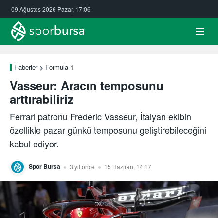
09 Ağustos 2026 Pazar, 17:06
Haberler
Formula 1
Vasseur: Aracın temposunu
arttırabiliriz
Ferrari patronu Frederic Vasseur, İtalyan ekibin
özellikle pazar günkü temposunu geliştirebileceğini
kabul ediyor.
Spor Bursa
3 yıl önce
15 Haziran, 14:17