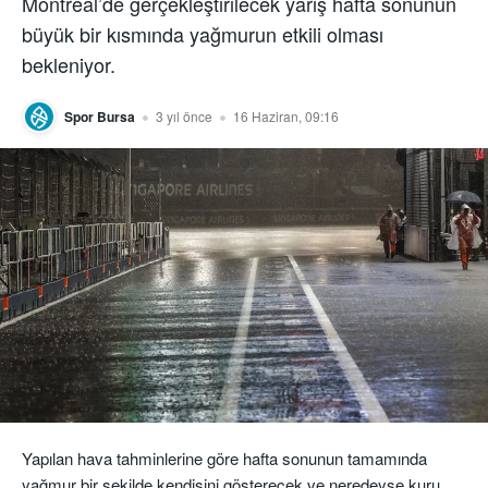
Montreal’de gerçekleştirilecek yarış hafta sonunun
büyük bir kısmında yağmurun etkili olması
bekleniyor.
Spor Bursa
3 yıl önce
16 Haziran, 09:16
Yapılan hava tahminlerine göre hafta sonunun tamamında
yağmur bir şekilde kendisini gösterecek ve neredeyse kuru