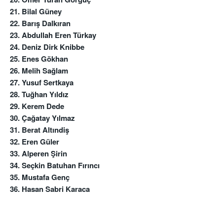
21. Bilal Güney
22. Barış Dalkıran
23. Abdullah Eren Türkay
24. Deniz Dirk Knibbe
25. Enes Gökhan
26. Melih Sağlam
27. Yusuf Sertkaya
28. Tuğhan Yıldız
29. Kerem Dede
30. Çağatay Yılmaz
31. Berat Altındiş
32. Eren Güler
33. Alperen Şirin
34. Seçkin Batuhan Fırıncı
35. Mustafa Genç
36. Hasan Sabri Karaca