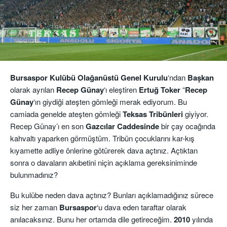
Bursaspor Kulübü Olağanüstü Genel Kurulu
‘ndan
Başkan
olarak ayrılan
Recep Günay
‘ı eleştiren
Ertuğ Toker
“
Recep
Günay
‘ın giydiği ateşten gömleği merak ediyorum. Bu
camiada genelde ateşten gömleği
Teksas Tribünleri
giyiyor.
Recep Günay’ı en son
Gazcılar Caddesinde
bir çay ocağında
kahvaltı yaparken görmüştüm. Tribün çocuklarını kar-kış
kıyamette adliye önlerine götürerek dava açtınız. Açtıktan
sonra o davaların akıbetini niçin açıklama gereksiniminde
bulunmadınız?
Bu kulübe neden dava açtınız? Bunları açıklamadığınız sürece
siz her zaman
Bursaspor
‘u dava eden taraftar olarak
anılacaksınız. Bunu her ortamda dile getireceğim.
2010
yılında