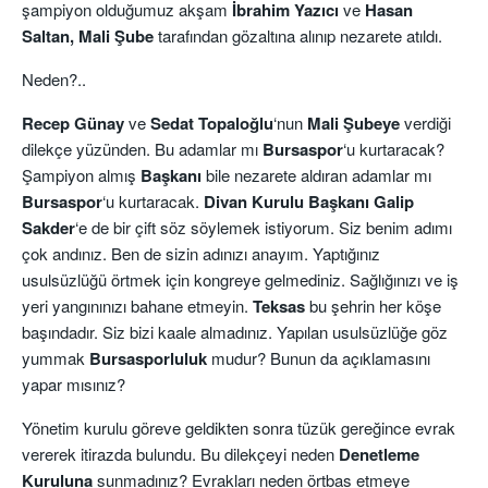
şampiyon olduğumuz akşam
İbrahim Yazıcı
ve
Hasan
Saltan, Mali Şube
tarafından gözaltına alınıp nezarete atıldı.
Neden?..
Recep Günay
ve
Sedat Topaloğlu
‘nun
Mali Şubeye
verdiği
dilekçe yüzünden. Bu adamlar mı
Bursaspor
‘u kurtaracak?
Şampiyon almış
Başkanı
bile nezarete aldıran adamlar mı
Bursaspor
‘u kurtaracak.
Divan Kurulu Başkanı Galip
Sakder
‘e de bir çift söz söylemek istiyorum. Siz benim adımı
çok andınız. Ben de sizin adınızı anayım. Yaptığınız
usulsüzlüğü örtmek için kongreye gelmediniz. Sağlığınızı ve iş
yeri yangınınızı bahane etmeyin.
Teksas
bu şehrin her köşe
başındadır. Siz bizi kaale almadınız. Yapılan usulsüzlüğe göz
yummak
Bursasporluluk
mudur? Bunun da açıklamasını
yapar mısınız?
Yönetim kurulu göreve geldikten sonra tüzük gereğince evrak
vererek itirazda bulundu. Bu dilekçeyi neden
Denetleme
Kuruluna
sunmadınız? Evrakları neden örtbas etmeye