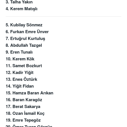
3. Talha Yakın
4. Kerem Matışlı
5. Kubilay Sönmez
6. Furkan Emre Ünver
7. Ertuğrul Kurtuluş
8. Abdullah Tazgel
9. Eren Tunalı
10. Kerem Kök
11. Samet Bozkurt
12. Kadir Yiğit
13. Enes Öztürk
14. Yiğit Fidan
15. Hamza Baran Arıkan
16. Baran Karagöz
17. Berat Sakarya
18. Ozan İsmail Koç
19. Emre Tepegöz
20. Ömer Turan Görgüç