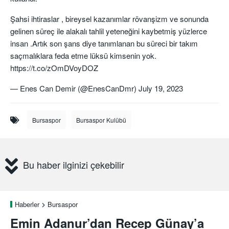
Şahsi ihtiraslar , bireysel kazanımlar rövanşizm ve sonunda
gelinen süreç ile alakalı tahlil yeteneğini kaybetmiş yüzlerce
insan .Artık son şans diye tanımlanan bu süreci bir takım
saçmalıklara feda etme lüksü kimsenin yok.
https://t.co/zOmDVoyDOZ
— Enes Can Demir (@EnesCanDmr)
July 19, 2023
Bursaspor
Bursaspor Kulübü
Bu haber ilginizi çekebilir
Haberler
Bursaspor
Emin Adanur’dan Recep Günay’a