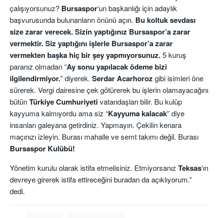
çalışıyorsunuz?
Bursaspor
‘un başkanlığı için adaylık
başvurusunda bulunanların önünü açın.
Bu koltuk sevdası
size zarar verecek. Sizin yaptığınız Bursaspor’a zarar
vermektir. Siz yaptığını işlerle Bursaspor’a zarar
vermekten başka hiç bir şey yapmıyorsunuz.
5 kuruş
paranız olmadan “
Ay sonu yapılacak ödeme bizi
ilgilendirmiyor.
” diyerek.
Serdar Acarhoroz
gibi isimleri öne
sürerek. Vergi dairesine çek götürerek bu işlerin olamayacağını
bütün
Türkiye Cumhuriyeti
vatandaşları bilir. Bu kulüp
kayyuma kalmıyordu ama siz “
Kayyuma kalacak
” diye
insanları galeyana getirdiniz. Yapmayın. Çekilin kenara
maçınızı izleyin. Burası mahalle ve semt takımı değil. Burası
Bursaspor Kulübü!
Yönetim kurulu olarak istifa etmelisiniz. Etmiyorsanız
Teksas
‘ın
devreye girerek istifa ettireceğini buradan da açıklıyorum.”
dedi.