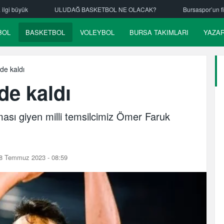
Ğ BASKETBOL NE OLACAK?
Bursaspor’un fikstürü çekiliyor
Nil
BOL
BASKETBOL
VOLEYBOL
BURSA TAKIMLARI
YAZA
de kaldı
de kaldı
ası giyen milli temsilcimiz Ömer Faruk
8 Temmuz 2023 - 08:59