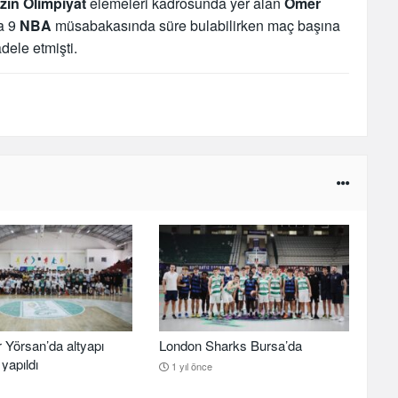
ızın Olimpiyat
elemeleri kadrosunda yer alan
Ömer
ca 9
NBA
müsabakasında süre bulabilirken maç başına
dele etmişti.
 Yörsan’da altyapı
London Sharks Bursa’da
yapıldı
1 yıl önce