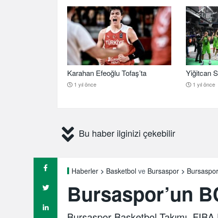
Karahan Efeoğlu Tofaş’ta
Yiğitcan S
1 yıl önce
1 yıl önce
Bu haber ilginizi çekebilir
Bursaspor’
Haberler
Basketbol
ve
Bursaspor
Bursaspor’un BC
Bursaspor Basketbol Takımı, FIBA 