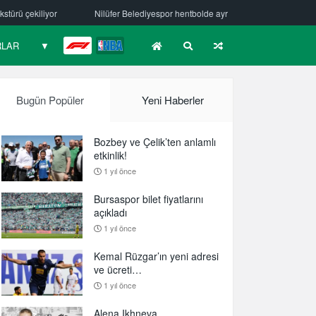
üfer Belediyespor hentbolde ayrılık
Mehmet Güzelsöz’den mesaj var!
RLAR
▼
F1
NBA
Bugün Popüler
Yeni Haberler
Bozbey ve Çelik’ten anlamlı
etkinlik!
1 yıl önce
Bursaspor bilet fiyatlarını
açıkladı
1 yıl önce
Kemal Rüzgar’ın yeni adresi
ve ücreti…
1 yıl önce
Alena Ikhneva