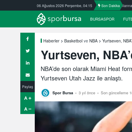
Öztürk Kafkasspor’da
06 Ağustos 2026 Perşembe, 04:15
Nilüfer’de yaz okullarına ilgi büyük
Son Dakika
ULUDA
BURSASPOR
FUT
Yurtseven, NBA’
Haberler
Basketbol
ve
NBA
Yurtseven, NBA’
NBA’de son olarak Miami Heat form
Yurtseven Utah Jazz ile anlaştı.
Paylaş
Spor Bursa
3 yıl önce
Son güncelleme 1