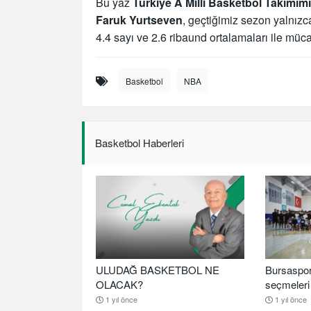
Bu yaz
Türkiye A Milli Basketbol Takımım
Faruk Yurtseven
, geçtiğimiz sezon yalnız
4.4 sayı ve 2.6 ribaund ortalamaları ile müca
Basketbol
NBA
Basketbol Haberleri
ULUDAĞ BASKETBOL NE
Bursaspor
OLACAK?
seçmeleri 
1 yıl önce
1 yıl önce