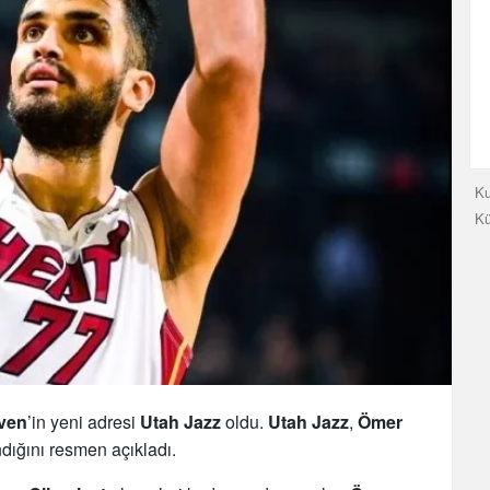
Ku
K
ven
’in yeni adresi
Utah Jazz
oldu.
Utah Jazz
,
Ömer
ndığını resmen açıkladı.