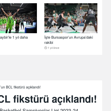
aybir’le 1 yıl daha
İşte Bursaspor’un Avrupa’daki
rakibi
1 yıl önce
un BCL fikstürü açıklandı!
L fikstürü açıklandı!
Basketbol Şampiyonlar Ligi 2023-24