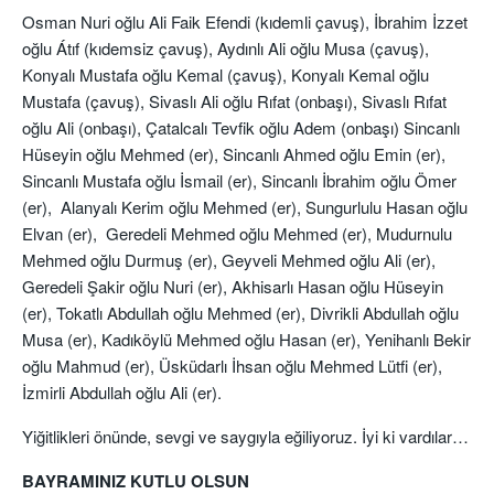
Osman Nuri oğlu Ali Faik Efendi (kıdemli çavuş), İbrahim İzzet
oğlu Átıf (kıdemsiz çavuş), Aydınlı Ali oğlu Musa (çavuş),
Konyalı Mustafa oğlu Kemal (çavuş), Konyalı Kemal oğlu
Mustafa (çavuş), Sivaslı Ali oğlu Rıfat (onbaşı), Sivaslı Rıfat
oğlu Ali (onbaşı), Çatalcalı Tevfik oğlu Adem (onbaşı) Sincanlı
Hüseyin oğlu Mehmed (er), Sincanlı Ahmed oğlu Emin (er),
Sincanlı Mustafa oğlu İsmail (er), Sincanlı İbrahim oğlu Ömer
(er), Alanyalı Kerim oğlu Mehmed (er), Sungurlulu Hasan oğlu
Elvan (er), Geredeli Mehmed oğlu Mehmed (er), Mudurnulu
Mehmed oğlu Durmuş (er), Geyveli Mehmed oğlu Ali (er),
Geredeli Şakir oğlu Nuri (er), Akhisarlı Hasan oğlu Hüseyin
(er), Tokatlı Abdullah oğlu Mehmed (er), Divrikli Abdullah oğlu
Musa (er), Kadıköylü Mehmed oğlu Hasan (er), Yenihanlı Bekir
oğlu Mahmud (er), Üsküdarlı İhsan oğlu Mehmed Lütfi (er),
İzmirli Abdullah oğlu Ali (er).
Yiğitlikleri önünde, sevgi ve saygıyla eğiliyoruz. İyi ki vardılar…
BAYRAMINIZ KUTLU OLSUN