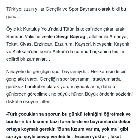
Türkiye; uzun yıllar Gençlik ve Spor Bayramı olarak bildi bu
günü…
Öyle ki; Kurtuluş Yolu’ndaki Tütün İskelesi’nden çıkarılarak
Samsun Valisine verilen
Sevgi Bayrağı
; atletler ile Amasya,
Tokat, Sivas, Erzincan, Erzurum, Kayseri, Nevşehir, Kırşehir
ve Kırıkkale’den sonra Ankara’da cumhurbaşkanına teslim
edilirdi bir zamanlar…
Nihayetinde, gençliğin spor bayramıydı… Her karesinde bir
genç atlet vardı. Gençliğin spor bayramını, stadyumlarda
gereksiz hareketler olarak yorumlayacaklarını, daha o
günlerden görebilmek ne büyük hüner. Büyük önderin sözlerini
dikkatle okuyun lütfen :
-Türk çocuklarına sporun bu günkü tekniğini öğretmek ve
bunların bir kısmını bazı törenlerde ve bayramlarda dekor
ortaya koymak gerekir. ‘Buna lüzum var mı, yok mu’ gibi
soruya, şöyle cevap verilebilir : Esasen yoktur ; fakat