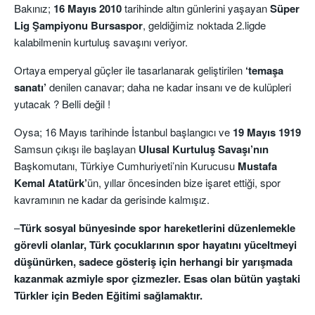
Bakınız;
16 Mayıs 2010
tarihinde altın günlerini yaşayan
Süper
Lig Şampiyonu
Bursaspor
, geldiğimiz noktada 2.ligde
kalabilmenin kurtuluş savaşını veriyor.
Ortaya emperyal güçler ile tasarlanarak geliştirilen
‘temaşa
sanatı’
denilen canavar; daha ne kadar insanı ve de kulüpleri
yutacak ? Belli değil !
Oysa; 16 Mayıs tarihinde İstanbul başlangıcı ve
19 Mayıs 1919
Samsun çıkışı ile başlayan
Ulusal Kurtuluş Savaşı’nın
Başkomutanı, Türkiye Cumhuriyeti’nin Kurucusu
Mustafa
Kemal Atatürk’
ün, yıllar öncesinden bize işaret ettiği, spor
kavramının ne kadar da gerisinde kalmışız.
–
Türk sosyal bünyesinde spor hareketlerini düzenlemekle
görevli olanlar, Türk çocuklarının spor hayatını yüceltmeyi
düşünürken, sadece gösteriş için herhangi bir yarışmada
kazanmak azmiyle spor çizmezler. Esas olan bütün yaştaki
Türkler için Beden Eğitimi sağlamaktır.