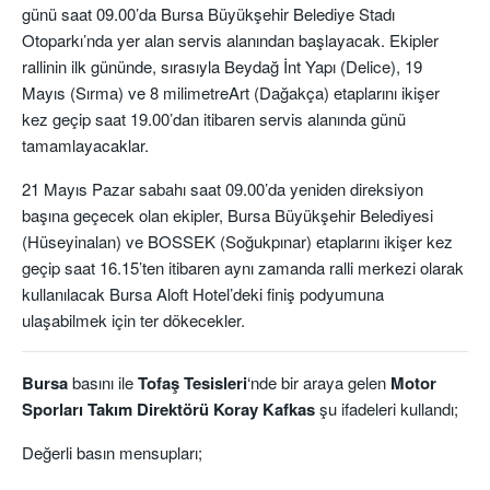
günü saat 09.00’da Bursa Büyükşehir Belediye Stadı
Otoparkı’nda yer alan servis alanından başlayacak. Ekipler
rallinin ilk gününde, sırasıyla Beydağ İnt Yapı (Delice), 19
Mayıs (Sırma) ve 8 milimetreArt (Dağakça) etaplarını ikişer
kez geçip saat 19.00’dan itibaren servis alanında günü
tamamlayacaklar.
21 Mayıs Pazar sabahı saat 09.00’da yeniden direksiyon
başına geçecek olan ekipler, Bursa Büyükşehir Belediyesi
(Hüseyinalan) ve BOSSEK (Soğukpınar) etaplarını ikişer kez
geçip saat 16.15’ten itibaren aynı zamanda ralli merkezi olarak
kullanılacak Bursa Aloft Hotel’deki finiş podyumuna
ulaşabilmek için ter dökecekler.
Bursa
basını ile
Tofaş Tesisleri
‘nde bir araya gelen
Motor
Sporları Takım Direktörü Koray Kafkas
şu ifadeleri kullandı;
Değerli basın mensupları;