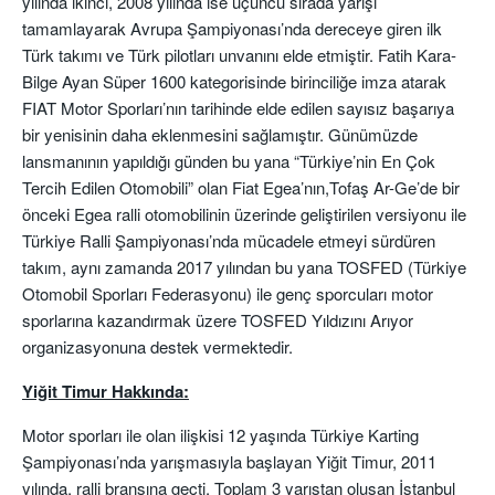
yılında ikinci, 2008 yılında ise üçüncü sırada yarışı
tamamlayarak Avrupa Şampiyonası’nda dereceye giren ilk
Türk takımı ve Türk pilotları unvanını elde etmiştir. Fatih Kara-
Bilge Ayan Süper 1600 kategorisinde birinciliğe imza atarak
FIAT Motor Sporları’nın tarihinde elde edilen sayısız başarıya
bir yenisinin daha eklenmesini sağlamıştır. Günümüzde
lansmanının yapıldığı günden bu yana “Türkiye’nin En Çok
Tercih Edilen Otomobili” olan Fiat Egea’nın,Tofaş Ar-Ge’de bir
önceki Egea ralli otomobilinin üzerinde geliştirilen versiyonu ile
Türkiye Ralli Şampiyonası’nda mücadele etmeyi sürdüren
takım, aynı zamanda 2017 yılından bu yana TOSFED (Türkiye
Otomobil Sporları Federasyonu) ile genç sporcuları motor
sporlarına kazandırmak üzere TOSFED Yıldızını Arıyor
organizasyonuna destek vermektedir.
Yiğit Timur Hakkında:
Motor sporları ile olan ilişkisi 12 yaşında Türkiye Karting
Şampiyonası’nda yarışmasıyla başlayan Yiğit Timur, 2011
yılında, ralli branşına geçti. Toplam 3 yarıştan oluşan İstanbul