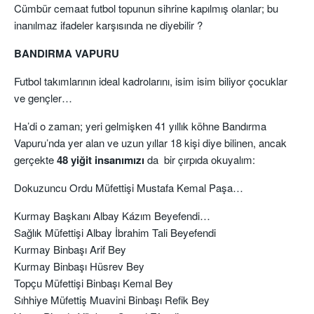
Cümbür cemaat futbol topunun sihrine kapılmış olanlar; bu
inanılmaz ifadeler karşısında ne diyebilir ?
BANDIRMA VAPURU
Futbol takımlarının ideal kadrolarını, isim isim biliyor çocuklar
ve gençler…
Ha’di o zaman; yeri gelmişken 41 yıllık köhne Bandırma
Vapuru’nda yer alan ve uzun yıllar 18 kişi diye bilinen, ancak
gerçekte
48 yiğit insanımızı
da bir çırpıda okuyalım:
Dokuzuncu Ordu Müfettişi Mustafa Kemal Paşa…
Kurmay Başkanı Albay Kázım Beyefendi…
Sağlık Müfettişi Albay İbrahim Tali Beyefendi
Kurmay Binbaşı Arif Bey
Kurmay Binbaşı Hüsrev Bey
Topçu Müfettişi Binbaşı Kemal Bey
Sıhhiye Müfettiş Muavini Binbaşı Refik Bey