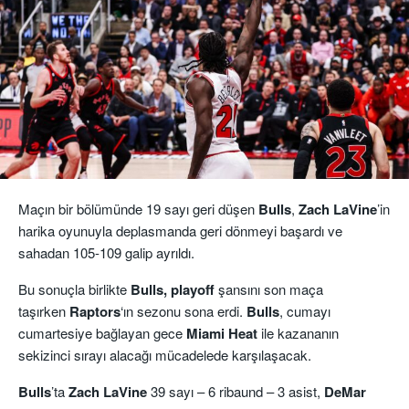
Maçın bir bölümünde 19 sayı geri düşen
Bulls
,
Zach LaVine
’in
harika oyunuyla deplasmanda geri dönmeyi başardı ve
sahadan 105-109 galip ayrıldı.
Bu sonuçla birlikte
Bulls, playoff
şansını son maça
taşırken
Raptors
‘ın sezonu sona erdi.
Bulls
, cumayı
cumartesiye bağlayan gece
Miami Heat
ile kazananın
sekizinci sırayı alacağı mücadelede karşılaşacak.
Bulls
’ta
Zach LaVine
39 sayı – 6 ribaund – 3 asist,
DeMar