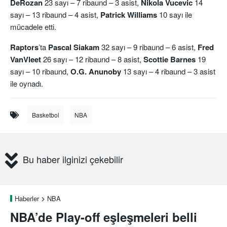
DeRozan
23 sayı – 7 ribaund – 3 asist,
Nikola Vucevic
14
sayı – 13 ribaund – 4 asist,
Patrick Williams
10 sayı ile
mücadele etti.
Raptors
’ta
Pascal Siakam
32 sayı – 9 ribaund – 6 asist,
Fred
VanVleet
26 sayı – 12 ribaund – 8 asist,
Scottie Barnes
19
sayı – 10 ribaund,
O.G. Anunoby
13 sayı – 4 ribaund – 3 asist
ile oynadı.
Basketbol
NBA
Bu haber ilginizi çekebilir
Haberler
NBA
NBA’de Play-off eşleşmeleri belli