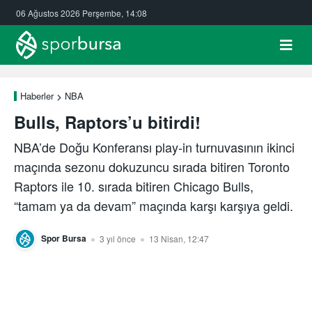
06 Ağustos 2026 Perşembe, 14:08
Haberler
NBA
Bulls, Raptors’u bitirdi!
NBA’de Doğu Konferansı play-in turnuvasının ikinci
maçında sezonu dokuzuncu sırada bitiren Toronto
Raptors ile 10. sırada bitiren Chicago Bulls,
“tamam ya da devam” maçında karşı karşıya geldi.
Spor Bursa
3 yıl önce
13 Nisan, 12:47