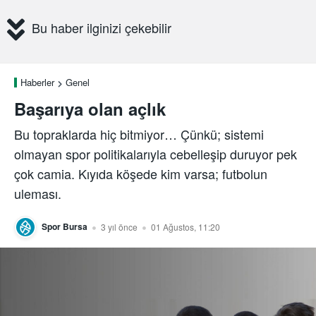
Bu haber ilginizi çekebilir
Haberler
Genel
Başarıya olan açlık
Bu topraklarda hiç bitmiyor… Çünkü; sistemi
olmayan spor politikalarıyla cebelleşip duruyor pek
çok camia. Kıyıda köşede kim varsa; futbolun
uleması.
Spor Bursa
3 yıl önce
01 Ağustos, 11:20