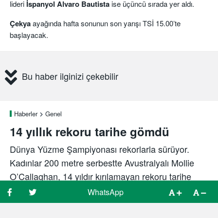
lideri
İspanyol Alvaro Bautista
ise üçüncü sırada yer aldı.
Çekya
ayağında hafta sonunun son yarışı TSİ 15.00’te
başlayacak.
Bu haber ilginizi çekebilir
Haberler
Genel
14 yıllık rekoru tarihe gömdü
Dünya Yüzme Şampiyonası rekorlarla sürüyor.
Kadınlar 200 metre serbestte Avustralyalı Mollie
O’Callaghan, 14 yıldır kırılamayan rekoru tarihe
gömdü.
WhatsApp
WhatsApp
WhatsApp
WhatsApp
Spor Bursa
3 yıl önce
28 Temmuz, 08:18