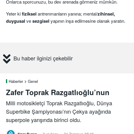
Onlarca sporcunuzu, bu dev arenada görmeniz mümkün.
Yeter ki
fiziksel
antrenmanların yanına; mental/
zihinsel,
duygusal
ve
sezgisel
yapının inşa edilmesine olanak yaratın.
Bu haber ilginizi çekebilir
Haberler
Genel
Zafer Toprak Razgatlıoğlu’nun
Milli motosikletçi Toprak Razgatlıoğlu, Dünya
Superbike Şampiyonası’nın Çekya ayağında
superpole yarışında birinci oldu.
Spor Bursa
3 yıl önce
31 Temmuz, 08:46