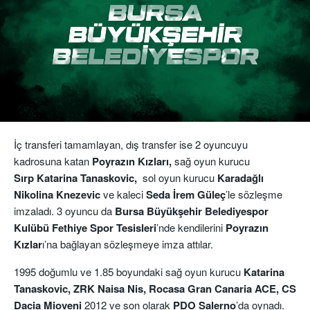
İç transferi tamamlayan, dış transfer ise 2 oyuncuyu
kadrosuna katan
Poyrazın Kızları,
sağ oyun kurucu
Sırp
Katarina Tanaskovic,
sol oyun kurucu
Karadağlı
Nikolina Knezevic
ve kaleci
Seda İrem
Güleç
’le sözleşme
imzaladı. 3 oyuncu da
Bursa Büyükşehir Belediyespor
Kulübü Fethiye Spor Tesisleri
’nde kendilerini
Poyrazın
Kızlar
ı’na bağlayan sözleşmeye imza attılar.
1995 doğumlu ve 1.85 boyundaki sağ oyun kurucu
Katarina
Tanaskovic,
ZRK Naisa Nis, Rocasa Gran Canaria ACE, CS
Dacia Mioveni
2012 ve son olarak
PDO Salerno
’da oynadı.