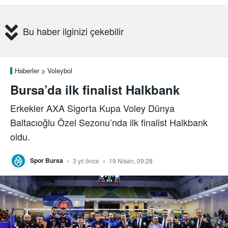
Bu haber ilginizi çekebilir
Haberler
Voleybol
Bursa’da ilk finalist Halkbank
Erkekler AXA Sigorta Kupa Voley Dünya
Baltacıoğlu Özel Sezonu’nda ilk finalist Halkbank
oldu.
Spor Bursa
3 yıl önce
19 Nisan, 09:28