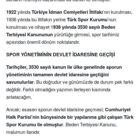
1922
yılında
Türkiye İdman Cemiyetleri İttifakı
’nın kurulması,
1936 yılında bu ittifakın yerine
Türk Spor Kurumu
’nun
konulması ve nihayet 1
938 yılında 3530 sayılı Beden
Terbiyesi Kanununun
yürürlüğe girmesi, spor tarihimiz
açısından önemli dönüm noktalarıdır.
SPOR YÖNETİMİNİN DEVLET İDARESİNE GEÇİŞİ
Tarihçiler, 3530 sayılı kanun ile ülke genelinde sporun
yönetiminin tamamen devlet idaresine geçtiğini
savunulurlar
. Bu doğrudur ve günümüzde de durum pek farklı
değildir. Farklı olmadığını yazımın ilerleyen kısmında
anlatacağım.
Ancak; esasen sporun devlet idarisine geçmesi;
Cumhuriyet
Halk Partisi’nin bünyesinde bir yapılanma gibi çalışan Türk
Spor Kurumu ile olmuştur
. Beden Terbiyesi Kanunu,
malumun ilanıdır.