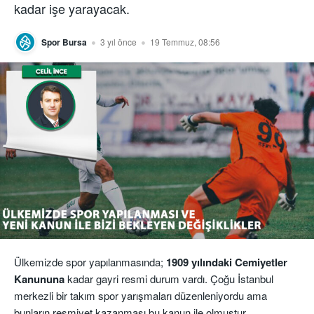
kadar işe yarayacak.
Spor Bursa
3 yıl önce
19 Temmuz, 08:56
Ülkemizde spor yapılanmasında;
1909 yılındaki Cemiyetler
Kanununa
kadar gayri resmi durum vardı. Çoğu İstanbul
merkezli bir takım spor yarışmaları düzenleniyordu ama
bunların resmiyet kazanması bu kanun ile olmuştur.