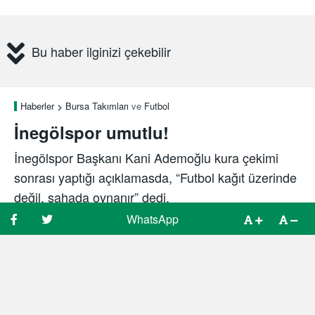
Bu haber ilginizi çekebilir
Haberler
Bursa Takımları
ve
Futbol
İnegölspor umutlu!
İnegölspor Başkanı Kani Ademoğlu kura çekimi
sonrası yaptığı açıklamasda, “Futbol kağıt üzerinde
değil, sahada oynanır” dedi.
WhatsApp
WhatsApp
WhatsApp
Spor Bursa
1 yıl önce
19 Haziran, 22:43