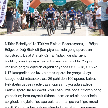
Nilüfer Belediyesi ile Türkiye Bisiklet Federasyonu, 1. Bölge
Bölgesel Dağ Bisikleti Şampiyonası’nda genç sporcuları
buluşturdu. Balat Atatürk Ormanı’ndaki yarışlar genç
bisikletçilerin kıyasıya mücadelesine sahne oldu. Yoğun
katılımla gerçekleştirilen organizasyonda U11, U13, U15 ve
U17 kategorilerinde kız ve erkek sporcular yarıştı. 4 ayrı
kategorideki müsabakalara 26 şehirden 100 sporcu katıldı.
Rekabetin üst seviyede yaşandığı şampiyonada sadece
lisanslı sporcular ter döktü. Zorlu parkurda pedal çeviren genç
yetenekler; hem dayanıklılıklarını, hem de teknik becerilerini
sergiledi. İzleyiciler ise sporculara tırmanışta ve inişte moral
verdi. Zorlu etapları en kısa sürede tamamlayan yarışmacılar