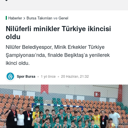
Haberler
Bursa Takımları
ve
Genel
Nilüferli minikler Türkiye ikincisi
oldu
Nilüfer Belediyespor, Minik Erkekler Türkiye
Şampiyonası’nda, finalde Beşiktaş’a yenilerek
ikinci oldu.
Spor Bursa
1 yıl önce
20 Haziran, 21:32