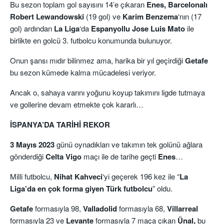
Bu sezon toplam gol sayısını 14’e çıkaran
Enes, Barcelonalı
Robert Lewandowski
(19 gol) ve
Karim Benzema
‘nın (17
gol) ardından
La Liga
‘da
Espanyollu Jose Luis Mato
ile
birlikte en golcü 3. futbolcu konumunda bulunuyor.
Onun şansı mıdır bilinmez ama, harika bir yıl geçirdiği
Getafe
bu sezon kümede kalma mücadelesi veriyor.
Ancak o, sahaya varını yoğunu koyup takımını ligde tutmaya
ve gollerine devam etmekte çok kararlı…
İSPANYA’DA TARİHİ REKOR
3 Mayıs 2023
günü oynadıkları ve takımın tek golünü ağlara
gönderdiği
Celta Vigo
maçı ile de tarihe geçti
Enes
…
Milli futbolcu,
Nihat
Kahveci
‘yi geçerek 196 kez ile “
La
Liga’da en çok forma giyen Türk futbolcu
” oldu.
Getafe
formasıyla 98,
Valladolid
formasıyla 68,
Villarreal
formasıyla 23 ve
Levante
formasıyla 7 maça çıkan
Ünal,
bu