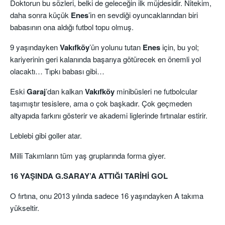
Doktorun bu sözleri, belki de geleceğin ilk müjdesidir. Nitekim,
daha sonra küçük
Enes
’in en sevdiği oyuncaklarından biri
babasının ona aldığı futbol topu olmuş.
9 yaşındayken
Vakıfköy
’ün yolunu tutan
Enes
için, bu yol;
kariyerinin geri kalanında başarıya götürecek en önemli yol
olacaktı… Tıpkı babası gibi…
Eski
Garaj
’dan kalkan
Vakıfköy
minibüsleri ne futbolcular
taşımıştır tesislere, ama o çok başkadır. Çok geçmeden
altyapıda farkını gösterir ve akademi liglerinde fırtınalar estirir.
Leblebi gibi goller atar.
Milli Takımların tüm yaş gruplarında forma giyer.
16 YAŞINDA G.SARAY’A ATTIĞI TARİHİ GOL
O fırtına, onu 2013 yılında sadece 16 yaşındayken A takıma
yükseltir.