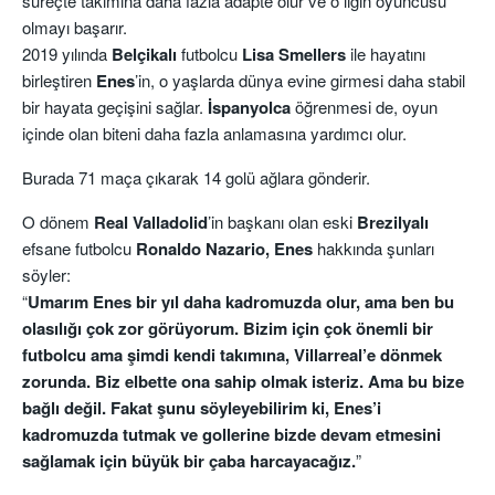
süreçte takımına daha fazla adapte olur ve o ligin oyuncusu
olmayı başarır.
2019 yılında
Belçikalı
futbolcu
Lisa Smellers
ile hayatını
birleştiren
Enes
’in, o yaşlarda dünya evine girmesi daha stabil
bir hayata geçişini sağlar.
İspanyolca
öğrenmesi de, oyun
içinde olan biteni daha fazla anlamasına yardımcı olur.
Burada 71 maça çıkarak 14 golü ağlara gönderir.
O dönem
Real
Valladolid
’in başkanı olan eski
Brezilyalı
efsane futbolcu
Ronaldo Nazario, Enes
hakkında şunları
söyler:
“
Umarım Enes bir yıl daha kadromuzda olur, ama ben bu
olasılığı çok zor görüyorum. Bizim için çok önemli bir
futbolcu ama şimdi kendi takımına, Villarreal’e dönmek
zorunda. Biz elbette ona sahip olmak isteriz. Ama bu bize
bağlı değil. Fakat şunu söyleyebilirim ki, Enes’i
kadromuzda tutmak ve gollerine bizde devam etmesini
sağlamak için büyük bir çaba harcayacağız.
”