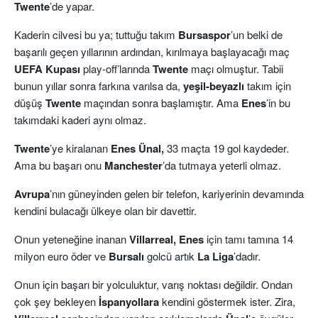
Twente
’de yapar.
Kaderin cilvesi bu ya; tuttuğu takım
Bursaspor
’un belki de
başarılı geçen yıllarının ardından, kırılmaya başlayacağı maç
UEFA Kupası
play-off’larında
Twente
maçı olmuştur. Tabii
bunun yıllar sonra farkına varılsa da,
yeşil-beyazlı
takım için
düşüş
Twente
maçından sonra başlamıştır. Ama
Enes
’in bu
takımdaki kaderi aynı olmaz.
Twente
’ye kiralanan
Enes Ünal,
33 maçta 19 gol kaydeder.
Ama bu başarı onu
Manchester
’da tutmaya yeterli olmaz.
Avrupa
’nın güneyinden gelen bir telefon, kariyerinin devamında
kendini bulacağı ülkeye olan bir davettir.
Onun yeteneğine inanan
Villarreal, Enes
için tamı tamına 14
milyon euro öder ve
Bursalı
golcü artık
La Liga
’dadır.
Onun için başarı bir yolculuktur, varış noktası değildir. Ondan
çok şey bekleyen
İspanyollara
kendini göstermek ister. Zira,