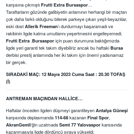
karşısına çıkmıştı
Frutti Extra Bursaspor
…
Taraftarların gözünde galibiyetin anlamının herhangi bir maçtan
çok daha farklı olduğunu bilerek parkeye çıkan yeşil-beyazlılar,
eski dost
Allerik Freeman
’ı durdurmayı başaramadı ve
rakibinin ligde kalma umutlarını yeşertmesini engelleyemedi.
Frutti Extra
.
Bursaspor
için puan durumuna baktığımızda
ligde yeri garanti tek takım diyebiliriz ancak bu haftaki
Bursa
derbisi prestij anlamında her iki takım için önemi yadsınamaz
bir gerçek.
SIRADAKİ MAÇ: 12 Mayıs 2023 Cuma Saat : 20.30 TOFAŞ
(İ)
ANTREMAN MAÇINDAN HALLİCE…
Haftalar önceden ligden düşmeyi garantileyen
Antalya Güneşi
karşısında deplasmanda
114-68
kazanan
Final Spor
,
AkranGemli
‘ğin uzatmada
Semt 77 Yalovaspor
karsısında
kazanmasıyla ligde dördüncü sıraya yükseldi.