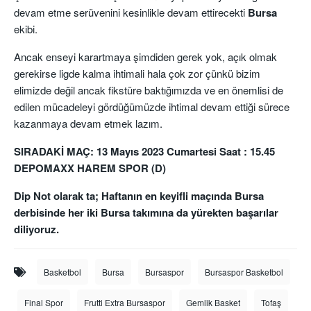
devam etme serüvenini kesinlikle devam ettirecekti
Bursa
ekibi.
Ancak enseyi karartmaya şimdiden gerek yok, açık olmak
gerekirse ligde kalma ihtimali hala çok zor çünkü bizim
elimizde değil ancak fikstüre baktığımızda ve en önemlisi de
edilen mücadeleyi gördüğümüzde ihtimal devam ettiği sürece
kazanmaya devam etmek lazım.
SIRADAKİ MAÇ: 13 Mayıs 2023 Cumartesi Saat : 15.45
DEPOMAXX HAREM SPOR (D)
Dip Not olarak ta; Haftanın en keyifli maçında Bursa
derbisinde her iki Bursa takımına da yürekten başarılar
diliyoruz.
Basketbol
Bursa
Bursaspor
Bursaspor Basketbol
Final Spor
Frutti Extra Bursaspor
Gemlik Basket
Tofaş