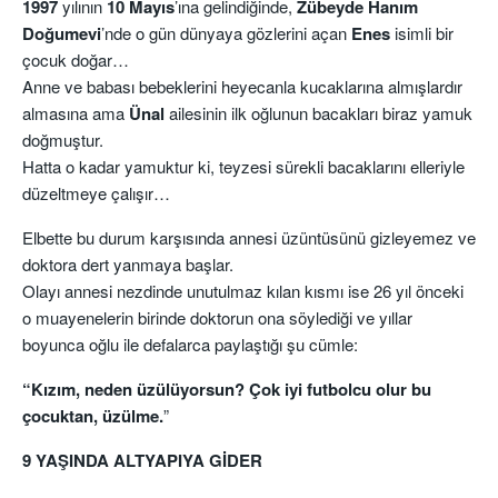
1997
yılının
10 Mayıs
’ına gelindiğinde,
Zübeyde Hanım
Doğumevi
’nde o gün dünyaya gözlerini açan
Enes
isimli bir
çocuk doğar…
Anne ve babası bebeklerini heyecanla kucaklarına almışlardır
almasına ama
Ünal
ailesinin ilk oğlunun bacakları biraz yamuk
doğmuştur.
Hatta o kadar yamuktur ki, teyzesi sürekli bacaklarını elleriyle
düzeltmeye çalışır…
Elbette bu durum karşısında annesi üzüntüsünü gizleyemez ve
doktora dert yanmaya başlar.
Olayı annesi nezdinde unutulmaz kılan kısmı ise 26 yıl önceki
o muayenelerin birinde doktorun ona söylediği ve yıllar
boyunca oğlu ile defalarca paylaştığı şu cümle:
“Kızım, neden üzülüyorsun? Çok iyi futbolcu olur bu
çocuktan, üzülme.
”
9 YAŞINDA ALTYAPIYA GİDER