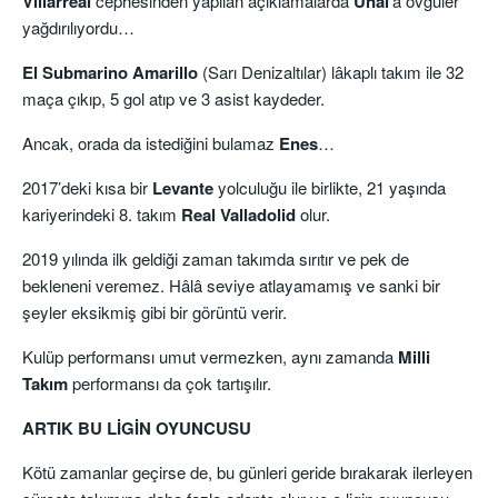
Villarreal
cephesinden yapılan açıklamalarda
Ünal
’a övgüler
yağdırılıyordu…
El Submarino Amarillo
(Sarı Denizaltılar) lâkaplı takım ile 32
maça çıkıp, 5 gol atıp ve 3 asist kaydeder.
Ancak, orada da istediğini bulamaz
Enes
…
2017’deki kısa bir
Levante
yolculuğu ile birlikte, 21 yaşında
kariyerindeki 8. takım
Real Valladolid
olur.
2019 yılında ilk geldiği zaman takımda sırıtır ve pek de
bekleneni veremez. Hâlâ seviye atlayamamış ve sanki bir
şeyler eksikmiş gibi bir görüntü verir.
Kulüp performansı umut vermezken, aynı zamanda
Milli
Takım
performansı da çok tartışılır.
ARTIK BU LİGİN OYUNCUSU
Kötü zamanlar geçirse de, bu günleri geride bırakarak ilerleyen