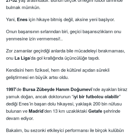
bulmak mümkün.
Yani,
Enes
için hikaye bitmiş değil, aksine yeni başlıyor.
Onun başarısının sırlarından biri, geçici başarısızlıkların onu
yenmesine izin vermemesi!..
Zor zamanlar geçirdiği anlarda bile mücadeleyi bırakmaması,
onu
La Liga
’da gol krallığında üçüncülüğe taşıdı.
Kendisini hem fiziksel, hem de kültürel açıdan sürekli
geliştirmesi en büyük artısı oldu.
1997
’de
Bursa Zübeyde Hanım
Doğumevi
’nde ayakları biraz
yamuk doğan, ancak doktorunun “i
yi bir futbolcu olabilir
”
dediği Enes’in başarı dolu hikayesi, yaklaşık 200 bin nüfusu
bulunan ve
Madrid
’den 13 km uzaklıktaki
Getafe
şehrinde
devam ediyor.
Bakalım, bu sezonki etkileyici performansı ile birçok kulübün