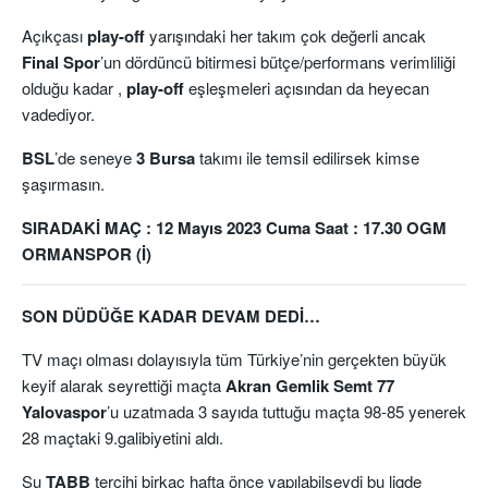
Açıkçası
play-off
yarışındaki her takım çok değerli ancak
Final Spor
’un dördüncü bitirmesi bütçe/performans verimliliği
olduğu kadar ,
play-off
eşleşmeleri açısından da heyecan
vadediyor.
BSL
’de seneye
3 Bursa
takımı ile temsil edilirsek kimse
şaşırmasın.
SIRADAKİ MAÇ : 12 Mayıs 2023 Cuma Saat : 17.30 OGM
ORMANSPOR (İ)
SON DÜDÜĞE KADAR DEVAM DEDİ…
TV maçı olması dolayısıyla tüm Türkiye’nin gerçekten büyük
keyif alarak seyrettiği maçta
Akran Gemlik Semt 77
Yalovaspor
’u uzatmada 3 sayıda tuttuğu maçta 98-85 yenerek
28 maçtaki 9.galibiyetini aldı.
Şu
TABB
tercihi birkaç hafta önce yapılabilseydi bu ligde