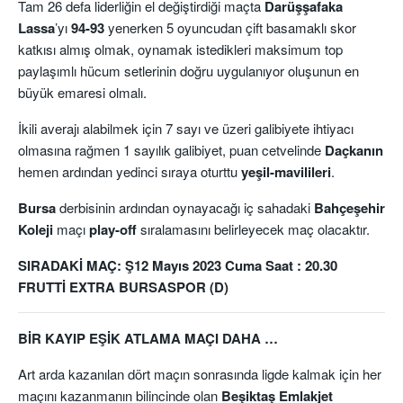
Tam 26 defa liderliğin el değiştirdiği maçta
Darüşşafaka
Lassa
’yı
94-93
yenerken 5 oyuncudan çift basamaklı skor
katkısı almış olmak, oynamak istedikleri maksimum top
paylaşımlı hücum setlerinin doğru uygulanıyor oluşunun en
büyük emaresi olmalı.
İkili averajı alabilmek için 7 sayı ve üzeri galibiyete ihtiyacı
olmasına rağmen 1 sayılık galibiyet, puan cetvelinde
Daçkanın
hemen ardından yedinci sıraya oturttu
yeşil-mavilileri
.
Bursa
derbisinin ardından oynayacağı iç sahadaki
Bahçeşehir
Koleji
maçı
play-off
sıralamasını belirleyecek maç olacaktır.
SIRADAKİ MAÇ: Ş12 Mayıs 2023 Cuma Saat : 20.30
FRUTTİ EXTRA BURSASPOR (D)
BİR KAYIP EŞİK ATLAMA MAÇI DAHA …
Art arda kazanılan dört maçın sonrasında ligde kalmak için her
maçını kazanmanın bilincinde olan
Beşiktaş Emlakjet