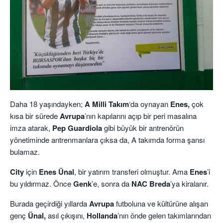
Daha 18 yaşındayken;
A Milli Takım
‘da oynayan
Enes,
çok
kısa bir sürede
Avrupa
’nın kapılarını açıp bir peri masalına
imza atarak,
Pep Guardiola
gibi büyük bir antrenörün
yönetiminde antrenmanlara çıksa da, A takımda forma şansı
bulamaz.
City
için
Enes Ünal
, bir yatırım transferi olmuştur. Ama
Enes
’i
bu yıldırmaz. Önce
Genk
’e, sonra da
NAC Breda
’ya kiralanır.
Burada geçirdiği yıllarda
Avrupa
futboluna ve kültürüne alışan
genç
Ünal,
asıl çıkışını,
Hollanda
’nın önde gelen takımlarından