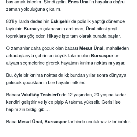
başlamak istedim. Şimdi gelin,
Enes
Ünal
’ın hayatına doğru
zaman yolculuğuna çıkalım.
80’li yıllarda dedesinin
Eskişehir
’de polislik yaptığı dönemde
tayininin
Bursa
’ya çıkmasının ardından,
Ünal
ailesi yeşil
topraklara göç eder. Hikaye işte tam olarak burada başlar.
O zamanlar daha çocuk olan babası
Mesut Ünal,
mahalleden
arkadaşlarıyla şehrin en büyük takımı olan
Bursaspor
’un
altyapı seçmelerine girerek hayatının kırılma noktasını yaşar.
Bu, öyle bir kırılma noktasıdır ki; bundan yıllar sonra dünyaya
gelecek çocuklarının bile hayatını etkiler.
Babası
Vakıfköy Tesisleri
’nde 12 yaşından, 20 yaşına kadar
kendini geliştirir ve iyice pişip A takıma yükselir. Gerisi ise
hepimizin bildiği gibi…
Baba
Mesut Ünal, Bursaspor
tarihinde unutulmaz izler bırakır.