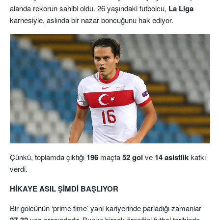
alanda rekorun sahibi oldu. 26 yaşındaki futbolcu,
La Liga
karnesiyle, aslında bir nazar boncuğunu hak ediyor.
Çünkü, toplamda çıktığı
196
maçta
5
2 gol
ve
14 asistlik
katkı
verdi.
HİKAYE ASIL ŞİMDİ BAŞLIYOR
Bir golcünün ‘prime time’ yani kariyerinde parladığı zamanlar
27-32
yaş arasındadır. Bunun birçok örneğini futbol tarihinde