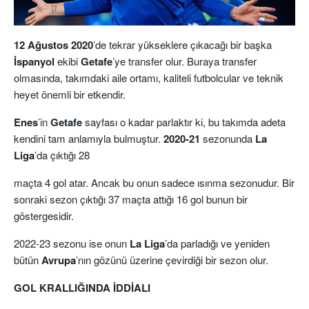
12 Ağustos 2020
’de tekrar yükseklere çıkacağı bir başka
İspanyol
ekibi
Getafe
’ye transfer olur. Buraya transfer
olmasında, takımdaki aile ortamı, kaliteli futbolcular ve teknik
heyet önemli bir etkendir.
Enes
’in
Getafe
sayfası o kadar parlaktır ki, bu takımda adeta
kendini tam anlamıyla bulmuştur.
2020-21
sezonunda
La
Liga
’da çıktığı 28
maçta 4 gol atar. Ancak bu onun sadece ısınma sezonudur. Bir
sonraki sezon çıktığı 37 maçta attığı 16 gol bunun bir
göstergesidir.
2022-23 sezonu ise onun
La Liga
’da parladığı ve yeniden
bütün
Avrupa
’nın gözünü üzerine çevirdiği bir sezon olur.
GOL KRALLIĞINDA İDDİALI