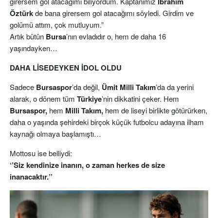
girersem gol atacağımı biliyordum. Kaptanımız
İbrahim
Öztürk
de bana girersem gol atacağımı söyledi. Girdim ve
golümü attım, çok mutluyum.”
Artık bütün
Bursa
’nın evladıdır o, hem de daha 16
yaşındayken…
DAHA LİSEDEYKEN İDOL OLDU
Sadece
Bursaspor
’da değil,
Ümit Milli
Takım
’da da yerini
alarak, o dönem tüm
Türkiye
’nin dikkatini çeker. Hem
Bursaspor,
hem
Milli Takım,
hem de liseyi birlikte götürürken,
daha o yaşında şehirdeki birçok küçük futbolcu adayına ilham
kaynağı olmaya başlamıştı…
Mottosu ise belliydi:
‘’Siz kendinize inanın, o zaman herkes de size
inanacaktır.’’