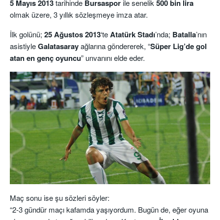
5 Mayıs 2013
tarihinde
Bursaspor
ile senelik
500 bin lira
olmak üzere, 3 yıllık sözleşmeye imza atar.
İlk golünü;
25 Ağustos 2013
‘te
Atatürk Stadı
’nda;
Batalla
’nın
asistiyle
Galatasaray
ağlarına göndererek, “
Süper Lig’de gol
atan en genç oyuncu
” unvanını elde eder.
Maç sonu ise şu sözleri söyler:
“2-3 gündür maçı kafamda yaşıyordum. Bugün de, eğer oyuna