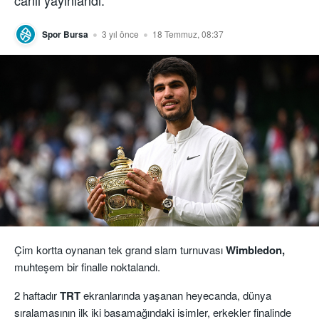
canlı yayınlandı.
Spor Bursa
3 yıl önce
18 Temmuz, 08:37
Çim kortta oynanan tek grand slam turnuvası
Wimbledon,
muhteşem bir finalle noktalandı.
2 haftadır
TRT
ekranlarında yaşanan heyecanda, dünya
sıralamasının ilk iki basamağındaki isimler, erkekler finalinde