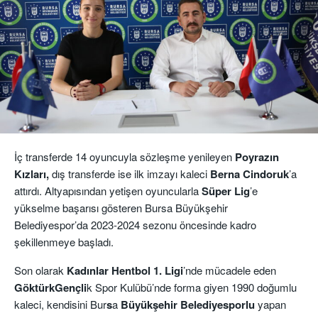
İç transferde 14 oyuncuyla sözleşme yenileyen
Poyrazın
Kızları,
dış transferde ise ilk imzayı kaleci
Berna
Cindoruk
’a
attırdı. Altyapısından yetişen oyuncularla
Süper Lig
’e
yükselme başarısı gösteren Bursa Büyükşehir
Belediyespor’da 2023-2024 sezonu öncesinde kadro
şekillenmeye başladı.
Son olarak
Kadınlar Hentbol 1. Ligi
’nde mücadele eden
GöktürkGençli
k Spor Kulübü’nde forma giyen 1990 doğumlu
kaleci, kendisini Bur
s
a
Büyükşehir Belediyesporlu
yapan