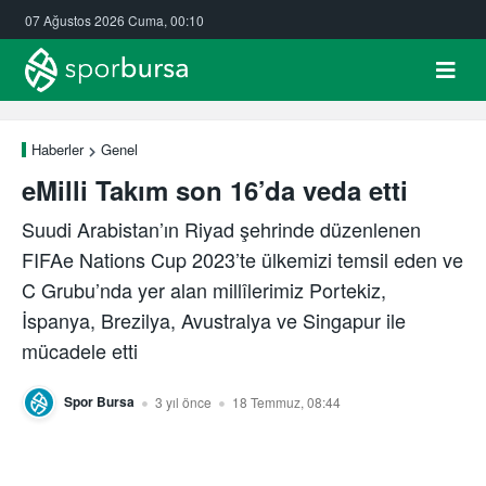
07 Ağustos 2026 Cuma, 00:10
Haberler
Genel
eMilli Takım son 16’da veda etti
Suudi Arabistan’ın Riyad şehrinde düzenlenen
FIFAe Nations Cup 2023’te ülkemizi temsil eden ve
C Grubu’nda yer alan millîlerimiz Portekiz,
İspanya, Brezilya, Avustralya ve Singapur ile
mücadele etti
Spor Bursa
3 yıl önce
18 Temmuz, 08:44