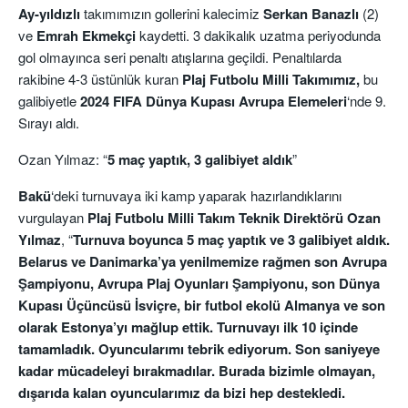
Ay-yıldızlı
takımımızın gollerini kalecimiz
Serkan Banazlı
(2)
ve
Emrah Ekmekçi
kaydetti. 3 dakikalık uzatma periyodunda
gol olmayınca seri penaltı atışlarına geçildi. Penaltılarda
rakibine 4-3 üstünlük kuran
Plaj Futbolu Milli Takımımız,
bu
galibiyetle
2024 FIFA Dünya Kupası Avrupa Elemeleri
‘nde 9.
Sırayı aldı.
Ozan Yılmaz: “
5 maç yaptık, 3 galibiyet aldık
”
Bakü
‘deki turnuvaya iki kamp yaparak hazırlandıklarını
vurgulayan
Plaj Futbolu Milli Takım Teknik Direktörü Ozan
Yılmaz
, “
Turnuva boyunca 5 maç yaptık ve 3 galibiyet aldık.
Belarus ve Danimarka’ya yenilmemize rağmen son Avrupa
Şampiyonu, Avrupa Plaj Oyunları Şampiyonu, son Dünya
Kupası Üçüncüsü İsviçre, bir futbol ekolü Almanya ve son
olarak Estonya’yı mağlup ettik. Turnuvayı ilk 10 içinde
tamamladık. Oyuncularımı tebrik ediyorum. Son saniyeye
kadar mücadeleyi bırakmadılar. Burada bizimle olmayan,
dışarıda kalan oyuncularımız da bizi hep destekledi.