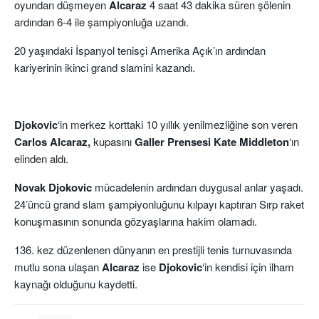
oyundan düşmeyen
Alcaraz
4 saat 43 dakika süren şölenin
ardından 6-4 ile şampiyonluğa uzandı.
20 yaşındaki İspanyol tenisçi Amerika Açık’ın ardından
kariyerinin ikinci grand slamini kazandı.
Djokovic
‘in merkez korttaki 10 yıllık yenilmezliğine son veren
Carlos Alcaraz,
kupasını
Galler Prensesi Kate
Middleton
‘ın
elinden aldı.
Novak Djokovic
mücadelenin ardından duygusal anlar yaşadı.
24’üncü grand slam şampiyonluğunu kılpayı kaptıran Sırp raket
konuşmasının sonunda gözyaşlarına hakim olamadı.
136. kez düzenlenen dünyanın en prestijli tenis turnuvasında
mutlu sona ulaşan
Alcaraz
ise
Djokovic
‘in kendisi için ilham
kaynağı olduğunu kaydetti.