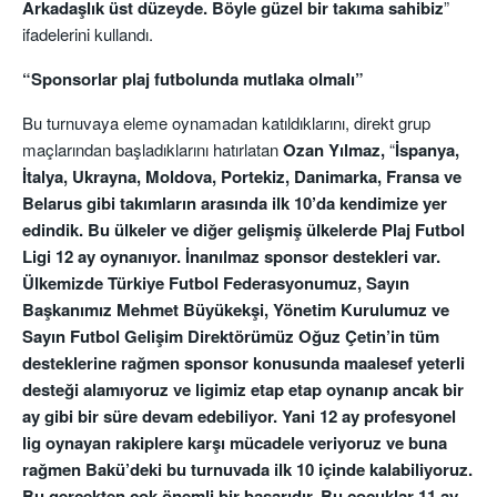
Arkadaşlık üst düzeyde. Böyle güzel bir takıma sahibiz
”
ifadelerini kullandı.
“Sponsorlar plaj futbolunda mutlaka olmalı”
Bu turnuvaya eleme oynamadan katıldıklarını, direkt grup
maçlarından başladıklarını hatırlatan
Ozan Yılmaz,
“
İspanya,
İtalya, Ukrayna, Moldova, Portekiz, Danimarka, Fransa ve
Belarus gibi takımların arasında ilk 10’da kendimize yer
edindik. Bu ülkeler ve diğer gelişmiş ülkelerde Plaj Futbol
Ligi 12 ay oynanıyor. İnanılmaz sponsor destekleri var.
Ülkemizde Türkiye Futbol Federasyonumuz, Sayın
Başkanımız Mehmet Büyükekşi, Yönetim Kurulumuz ve
Sayın Futbol Gelişim Direktörümüz Oğuz Çetin’in tüm
desteklerine rağmen sponsor konusunda maalesef yeterli
desteği alamıyoruz ve ligimiz etap etap oynanıp ancak bir
ay gibi bir süre devam edebiliyor. Yani 12 ay profesyonel
lig oynayan rakiplere karşı mücadele veriyoruz ve buna
rağmen Bakü’deki bu turnuvada ilk 10 içinde kalabiliyoruz.
Bu gerçekten çok önemli bir başarıdır. Bu çocuklar 11 ay