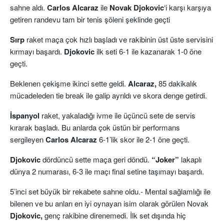
sahne aldı.
Carlos Alcaraz
ile
Novak Djokovic
‘i karşı karşıya
getiren randevu tam bir tenis şöleni şeklinde geçti
Sırp
raket maça çok hızlı başladı ve rakibinin üst üste servisini
kırmayı başardı.
Djokovic
ilk seti 6-1 ile kazanarak 1-0 öne
geçti.
Beklenen çekişme ikinci sette geldi.
Alcaraz,
85 dakikalık
mücadeleden tie break ile galip ayrıldı ve skora denge getirdi.
İspanyol
raket, yakaladığı ivme ile üçüncü sete de servis
kırarak başladı. Bu anlarda çok üstün bir performans
sergileyen
Carlos Alcaraz
6-1’lik skor ile 2-1 öne geçti.
Djokovic
dördüncü sette maça geri döndü.
“Joker”
lakaplı
dünya 2 numarası, 6-3 ile maçı final setine taşımayı başardı.
5’inci set büyük bir rekabete sahne oldu.- Mental sağlamlığı ile
bilenen ve bu anları en iyi oynayan isim olarak görülen Novak
Djokovic,
genç rakibine direnemedi. İlk set dışında hiç