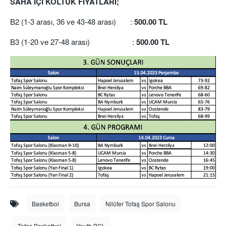
SAHA İÇİ KOLTUK FİYATLARI;
B2 (1-3 arası, 36 ve 43-48 arası) :
500.00 TL
B3 (1-20 ve 27-48 arası) :
500.00 TL
Basketbol
Bursa
Nilüfer Tofaş Spor Salonu
Tofaş Basketbol
Youth BCL