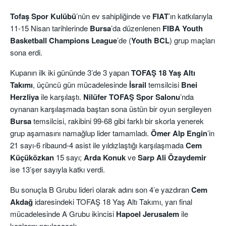
Tofaş Spor Kulübü
’nün ev sahipliğinde ve
FIAT
’ın katkılarıyla
11-15 Nisan tarihlerinde
Bursa
’da düzenlenen
FIBA Youth
Basketball Champions League
’de (
Youth BCL
) grup maçları
sona erdi.
Kupanın ilk iki gününde 3’de 3 yapan
TOFAŞ 18 Yaş Altı
Takımı
, üçüncü gün mücadelesinde
İsrail
temsilcisi
Bnei
Herzliya
ile karşılaştı.
Nilüfer TOFAŞ
Spor Salonu
’nda
oynanan karşılaşmada baştan sona üstün bir oyun sergileyen
Bursa
temsilcisi, rakibini 99-68 gibi farklı bir skorla yenerek
grup aşamasını namağlup lider tamamladı.
Ömer Alp Engin
’in
21 sayı-6 ribaund-4 asist ile yıldızlaştığı karşılaşmada
Cem
Küçüközkan
15 sayı;
Arda Konuk
ve
Sarp Ali Özaydemir
ise 13’şer sayıyla katkı verdi.
Bu sonuçla B Grubu lideri olarak adını son 4’e yazdıran
Cem
Akdağ
idaresindeki TOFAŞ 18 Yaş Altı Takımı, yarı final
mücadelesinde A Grubu ikincisi
Hapoel Jerusalem
ile
kozlarını paylaşacak.