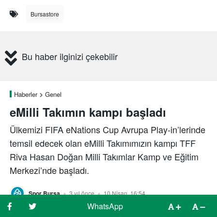
Bursastore
Bu haber ilginizi çekebilir
Haberler
Genel
eMilli Takımın kampı başladı
Ülkemizi FIFA eNations Cup Avrupa Play-in’lerinde
temsil edecek olan eMilli Takımımızın kampı TFF
Riva Hasan Doğan Milli Takımlar Kamp ve Eğitim
Merkezi’nde başladı.
Spor Bursa
3 yıl önce
10 Nisan, 16:54
WhatsApp
WhatsApp
WhatsApp
WhatsApp
WhatsApp
WhatsApp
WhatsApp