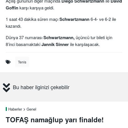
Açılış gününün diğer maçında
Diego Schwartzmann
ile
David
Goffin
karşı karşıya geldi.
1 saat 43 dakika süren maçı
Schwartzmann
6-4- ve 6-2 ile
kazandı.
Dünya 37 numarası
Schwartzmann,
üçüncü tur bileti için
8’inci basamaktaki
Jannik Sinner
ile karşılaşacak.
Tenis
Bu haber ilginizi çekebilir
Haberler
Genel
TOFAŞ namağlup yarı finalde!