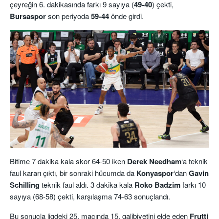
çeyreğin 6. dakikasında farkı 9 sayıya (
49-40
) çekti,
Bursaspor
son periyoda
59-44
önde girdi.
Bitime 7 dakika kala skor 64-50 iken
Derek Needham
‘a teknik
faul kararı çıktı, bir sonraki hücumda da
Konyaspor
‘dan
Gavin
Schilling
teknik faul aldı. 3 dakika kala
Roko Badzim
farkı 10
sayıya (68-58) çekti, karşılaşma 74-63 sonuçlandı.
Bu sonuçla ligdeki 25. maçında 15. galibiyetini elde eden
Frutti