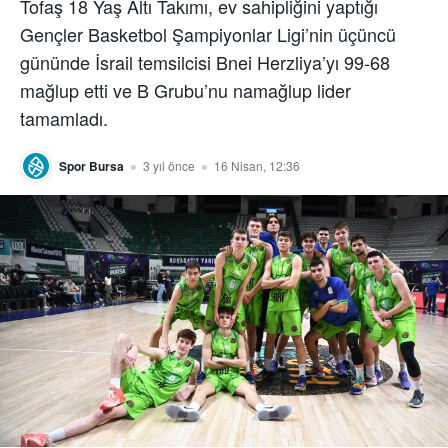
Tofaş 18 Yaş Altı Takımı, ev sahipliğini yaptığı
Gençler Basketbol Şampiyonlar Ligi’nin üçüncü
gününde İsrail temsilcisi Bnei Herzliya’yı 99-68
mağlup etti ve B Grubu’nu namağlup lider
tamamladı.
Spor Bursa
3 yıl önce
16 Nisan, 12:36