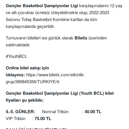
Gençler Basketbol Şampiyonlar Ligi
karşılaşmalarını 12 yaş
ve altı çocuklar ücretsiz izleyebilmekte olup; 2022-2023
Sezonu Tofaş Basketbol Kombine kartları da tüm
karşılaşmalarda geçerlidir.
Turnuvanın biletleri ise günlük olarak
Biletix
üzerinden
satılmaktadır.
#YouthBCL
Online bilet satışı için
tıklayınız:
https://www.biletix.com/etkinlik-
grup/366845356/TURKIYE/tr
Gençler Basketbol Şampiyonlar Ligi (Youth BCL) bilet
fiyatları şu şekilde;
4.-5. GÜNLER:
Normal Tribün :
40.00 TL
VIP Tribün :
75.00 TL