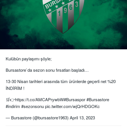
Kulübün paylaşımı şöyle;
Bursastore`da sezon sonu fırsatları başladı…
13-30 Nisan tarihleri arasında tüm ürünlerde geçerli net %20
İNDİRİM !
🛒👉
https://t.co/AMCAPrywbW
#Bursaspor
#Bursastore
#indirim
#sezonsonu
pic.twitter.com/wjQrHDGOKc
— Bursastore (@bursastore1963)
April 13, 2023