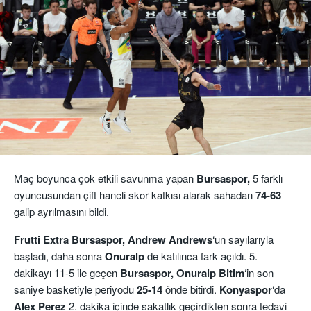
Maç boyunca çok etkili savunma yapan
Bursaspor,
5 farklı
oyuncusundan çift haneli skor katkısı alarak sahadan
74-63
galip ayrılmasını bildi.
Frutti Extra Bursaspor, Andrew Andrews
‘un sayılarıyla
başladı, daha sonra
Onuralp
de katılınca fark açıldı. 5.
dakikayı 11-5 ile geçen
Bursaspor,
Onuralp Bitim
‘in son
saniye basketiyle periyodu
25-14
önde bitirdi.
Konyaspor
‘da
Alex Perez
2. dakika içinde sakatlık geçirdikten sonra tedavi