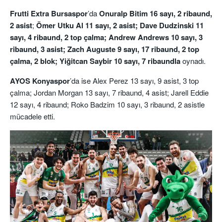
Frutti Extra Bursaspor
’da
Onuralp Bitim 16 sayı, 2 ribaund,
2 asist
;
Ömer Utku Al 11 sayı, 2 asist; Dave Dudzinski 11
sayı, 4 ribaund, 2 top çalma; Andrew Andrews 10 sayı, 3
ribaund, 3 asist; Zach Auguste 9 sayı, 17 ribaund, 2 top
çalma, 2 blok; Yiğitcan Saybir 10 sayı, 7 ribaundla
oynadı.
AYOS Konyaspor
’da ise Alex Perez 13 sayı, 9 asist, 3 top
çalma; Jordan Morgan 13 sayı, 7 ribaund, 4 asist; Jarell Eddie
12 sayı, 4 ribaund; Roko Badzim 10 sayı, 3 ribaund, 2 asistle
mücadele etti.