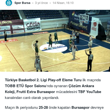
Spor Bursa
3 yıl önce
14 Nisan, 16:10
Türkiye Basketbol 2. Ligi Play-off Eleme Turu
ilk maçında
TOBB ETÜ Spor
Salonu
‘nda oynanan
Çözüm Ankara
Koleji, Frutti Extra
Bursaspor
mücadelesini
TBF YouTube
kanalından canlı olarak yayınlandı.
Maçın ilk periyodunu
25-28
önde kapatan
Bursaspor
devreye