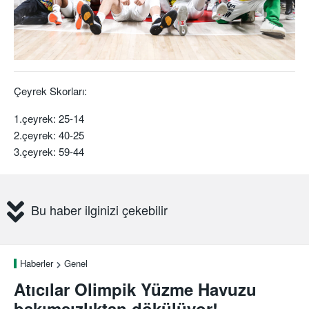
Çeyrek Skorları:
1.çeyrek: 25-14
2.çeyrek: 40-25
3.çeyrek: 59-44
Bu haber ilginizi çekebilir
Haberler
Genel
Atıcılar Olimpik Yüzme Havuzu
bakımsızlıktan dökülüyor!