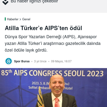
Bu haber ilginizi çekebilir
Haberler
Genel
Atilla Türker’e AIPS’ten ödül
Dünya Spor Yazarları Derneği (AIPS), Ajansspor
yazarı Atilla Türker’i araştırmacı gazetecilik dalında
özel ödüle layık gördü.
Spor Bursa
3 yıl önce
09 Mayıs, 16:07