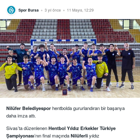
Spor Bursa
3 yıl önce
11 Mayıs, 12:29
Nilüfer Belediyespor
hentbolda gururlandıran bir başarıya
daha imza attı.
Sivas’ta düzenlenen
Hentbol Yıldız Erkekler Türkiye
Şampiyonası
’nın final maçında
Nilüferli
yıldız