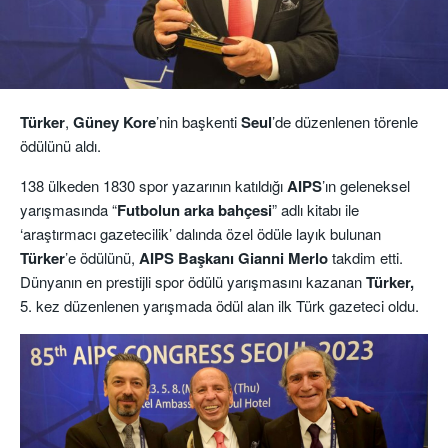
Türker
,
Güney Kore
’nin başkenti
Seul
’de düzenlenen törenle
ödülünü aldı.
138 ülkeden 1830 spor yazarının katıldığı
AIPS
’ın geleneksel
yarışmasında “
Futbolun arka bahçesi
” adlı kitabı ile
‘araştırmacı gazetecilik’ dalında özel ödüle layık bulunan
Türker
’e ödülünü,
AIPS
Başkanı Gianni
Merlo
takdim etti.
Dünyanın en prestijli spor ödülü yarışmasını kazanan
Türker,
5. kez düzenlenen yarışmada ödül alan ilk Türk gazeteci oldu.