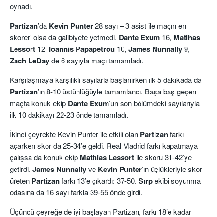
oynadı.
Partizan
’da
Kevin Punter
28 sayı – 3 asist ile maçın en
skoreri olsa da galibiyete yetmedi.
Dante Exum
16,
Matihas
Lessort
12,
Ioannis Papapetrou
10,
James Nunnally
9,
Zach LeDay
de 6 sayıyla maçı tamamladı.
Karşılaşmaya karşılıklı sayılarla başlanırken ilk 5 dakikada da
Partizan
’ın 8-10 üstünlüğüyle tamamlandı. Başa baş geçen
maçta konuk ekip
Dante Exum
’un son bölümdeki sayılarıyla
ilk 10 dakikayı 22-23 önde tamamladı.
İkinci çeyrekte Kevin Punter ile etkili olan
Partizan
farkı
açarken skor da 25-34’e geldi. Real Madrid farkı kapatmaya
çalışsa da konuk ekip
Mathias Lessort
ile skoru 31-42’ye
getirdi.
James Nunnally
ve
Kevin Punter
’ın üçlükleriyle skor
üreten
Partizan
farkı 13’e çıkardı: 37-50.
Sırp
ekibi soyunma
odasına da 16 sayı farkla 39-55 önde girdi.
Üçüncü çeyreğe de iyi başlayan Partizan, farkı 18’e kadar