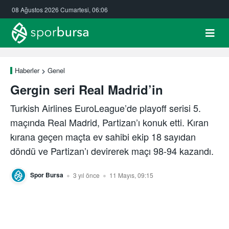
08 Ağustos 2026 Cumartesi, 06:06
Haberler
Genel
Gergin seri Real Madrid’in
Turkish Airlines EuroLeague’de playoff serisi 5.
maçında Real Madrid, Partizan’ı konuk etti. Kıran
kırana geçen maçta ev sahibi ekip 18 sayıdan
döndü ve Partizan’ı devirerek maçı 98-94 kazandı.
Spor Bursa
3 yıl önce
11 Mayıs, 09:15