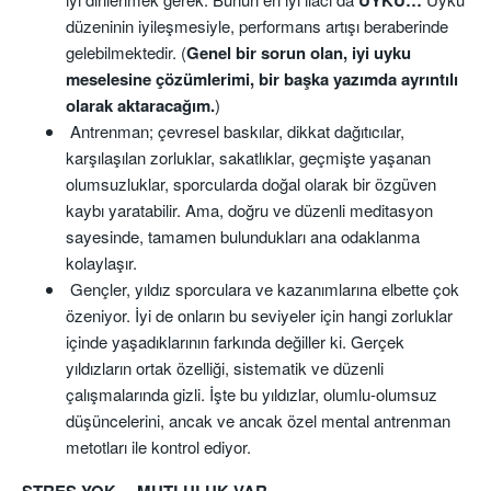
düzeninin iyileşmesiyle, performans artışı beraberinde
gelebilmektedir. (
Genel bir sorun olan, iyi uyku
meselesine çözümlerimi, bir başka yazımda ayrıntılı
olarak aktaracağım.
)
Antrenman; çevresel baskılar, dikkat dağıtıcılar,
karşılaşılan zorluklar, sakatlıklar, geçmişte yaşanan
olumsuzluklar, sporcularda doğal olarak bir özgüven
kaybı yaratabilir. Ama, doğru ve düzenli meditasyon
sayesinde, tamamen bulundukları ana odaklanma
kolaylaşır.
Gençler, yıldız sporculara ve kazanımlarına elbette çok
özeniyor. İyi de onların bu seviyeler için hangi zorluklar
içinde yaşadıklarının farkında değiller ki. Gerçek
yıldızların ortak özelliği, sistematik ve düzenli
çalışmalarında gizli. İşte bu yıldızlar, olumlu-olumsuz
düşüncelerini, ancak ve ancak özel mental antrenman
metotları ile kontrol ediyor.
STRES YOK… MUTLULUK VAR…