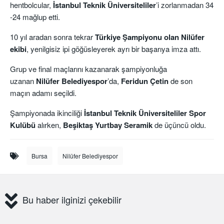
hentbolcular,
İstanbul Teknik Üniversiteliler
’i zorlanmadan 34
-24 mağlup etti.
10 yıl aradan sonra tekrar
Türkiye Şampiyonu olan Nilüfer
ekibi
, yenilgisiz ipi göğüsleyerek ayrı bir başarıya imza attı.
Grup ve final maçlarını kazanarak şampiyonluğa
uzanan
Nilüfer Belediyespor
’da,
Feridun Çetin
de son
maçın adamı seçildi.
Şampiyonada ikinciliği
İstanbul Teknik Üniversiteliler Spor
Kulübü
alırken,
Beşiktaş Yurtbay Seramik
de üçüncü oldu.
Bursa
Nilüfer Belediyespor
Bu haber ilginizi çekebilir