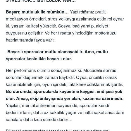
Başarı; mutluluk ile mümkün…
Yaptırdığımız pratik
meditasyon örnekleri, stres ve kaygı azaltmada etkin rol oynar
ki, yaşam kalitesi yükseltir. Sosyal bağ yaratıp, aidiyet
duygusunu geliştirir. Ve her fırsatta yinelediğim mottomuzu
hatırlatmamda fayda var :
-Başarılı sporcular mutlu olamayabilir. Ama, mutlu
sporcular kesinlikle başarılı olur.
Her performans olumlu sonuçlanmaz ki. Mücadele sonrası
sorunları düşünmek zaman kaybıdır. Oysa, öncelikli olarak
kazanabilmek için, oyun içindeki taktiklere odaklanmak şarttır.
Bu durumda, sporcularda kaybetme kaygısı, endişesi yok
olur. Amaç, ekip anlayışında yer alan, kazanma üzerinedir.
Yapılan, mental antrenman sayesinde, sporcular kendi
bedenini tanır; daha az sakatlık yaşar ve hatta sakatlansa dahi
sahalara daha kısa sürede döner…
Bilimsel araştırmalar gösteriyor ki; yapılan meditasyon