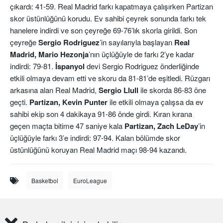
çıkardı: 41-59. Real Madrid farkı kapatmaya çalışırken Partizan
skor üstünlüğünü korudu. Ev sahibi çeyrek sonunda farkı tek
hanelere indirdi ve son çeyreğe 69-76’lık skorla girildi. Son
çeyreğe
Sergio
Rodriguez
’in sayılarıyla başlayan
Real
Madrid, Mario
Hezonja
’nın üçlüğüyle de farkı 2’ye kadar
indirdi: 79-81.
İspanyol
devi Sergio Rodriguez önderliğinde
etkili olmaya devam etti ve skoru da 81-81’de eşitledi. Rüzgarı
arkasına alan Real Madrid,
Sergio Llull
ile skorda 86-83 öne
geçti.
Partizan, Kevin Punter
ile etkili olmaya çalışsa da ev
sahibi ekip son 4 dakikaya 91-86 önde girdi. Kıran kırana
geçen maçta bitime 47 saniye kala
Partizan, Zach
LeDay
’in
üçlüğüyle farkı 3’e indirdi: 97-94. Kalan bölümde skor
üstünlüğünü koruyan Real Madrid maçı 98-94 kazandı.
Basketbol
EuroLeague