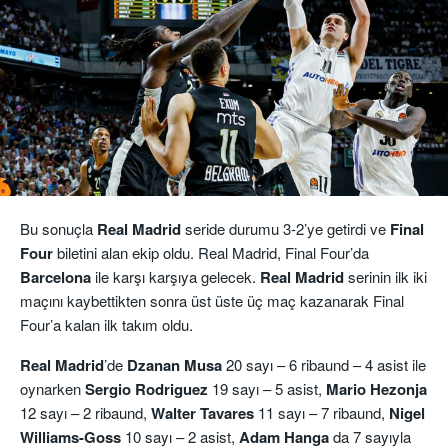
Bu sonuçla
Real Madrid
seride durumu 3-2’ye getirdi ve
Final
Four
biletini alan ekip oldu. Real Madrid, Final Four’da
Barcelona
ile karşı karşıya gelecek.
Real
Madrid
serinin ilk iki
maçını kaybettikten sonra üst üste üç maç kazanarak Final
Four’a kalan ilk takım oldu.
Real Madrid
’de
Dzanan Musa
20 sayı – 6 ribaund – 4 asist ile
oynarken
Sergio Rodriguez
19 sayı – 5 asist,
Mario Hezonja
12 sayı – 2 ribaund,
Walter Tavares
11 sayı – 7 ribaund,
Nigel
Williams-Goss
10 sayı – 2 asist,
Adam Hanga
da 7 sayıyla