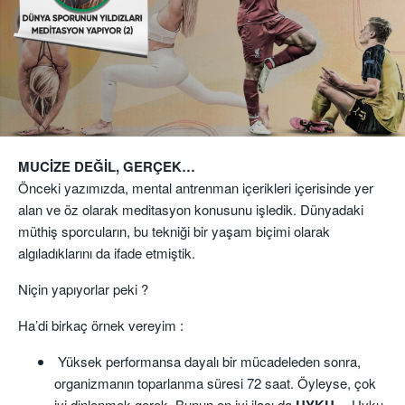
MUCİZE DEĞİL, GERÇEK…
Önceki yazımızda, mental antrenman içerikleri içerisinde yer
alan ve öz olarak meditasyon konusunu işledik. Dünyadaki
müthiş sporcuların, bu tekniği bir yaşam biçimi olarak
algıladıklarını da ifade etmiştik.
Niçin yapıyorlar peki ?
Ha’di birkaç örnek vereyim :
Yüksek performansa dayalı bir mücadeleden sonra,
organizmanın toparlanma süresi 72 saat. Öyleyse, çok
iyi dinlenmek gerek. Bunun en iyi ilacı da
UYKU…
Uyku