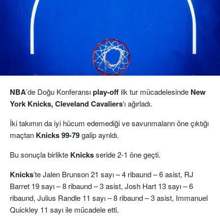
NBA
’de Doğu Konferansı
play-off
ilk tur mücadelesinde
New
York Knicks, Cleveland
Cavaliers
‘ı ağırladı.
İki takımın da iyi hücum edemediği ve savunmaların öne çıktığı
maçtan
Knicks 99-79
galip ayrıldı.
Bu sonuçla birlikte
Knicks
seride 2-1 öne geçti.
Knicks
’te Jalen Brunson 21 sayı – 4 ribaund – 6 asist, RJ
Barret 19 sayı – 8 ribaund – 3 asist, Josh Hart 13 sayı – 6
ribaund, Julius Randle 11 sayı – 8 ribaund – 3 asist, Immanuel
Quickley 11 sayı ile mücadele etti.