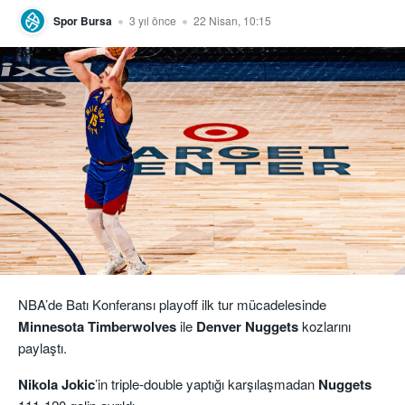
Spor Bursa
3 yıl önce
22 Nisan, 10:15
NBA’de Batı Konferansı playoff ilk tur mücadelesinde
Minnesota Timberwolves
ile
Denver
Nuggets
kozlarını
paylaştı.
Nikola Jokic
’in triple-double yaptığı karşılaşmadan
Nuggets