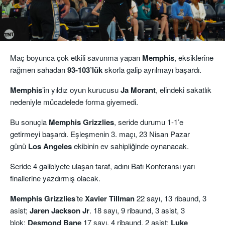
Maç boyunca çok etkili savunma yapan
Memphis
, eksiklerine
rağmen sahadan
93-103’lük
skorla galip ayrılmayı başardı.
Memphis
’in yıldız oyun kurucusu
Ja Morant
, elindeki sakatlık
nedeniyle mücadelede forma giyemedi.
Bu sonuçla
Memphis Grizzlies
, seride durumu 1-1’e
getirmeyi başardı. Eşleşmenin 3. maçı, 23 Nisan Pazar
günü
Los Angeles
ekibinin ev sahipliğinde oynanacak.
Seride 4 galibiyete ulaşan taraf, adını Batı Konferansı yarı
finallerine yazdırmış olacak.
Memphis Grizzlies
’te
Xavier Tillman
22 sayı, 13 ribaund, 3
asist;
Jaren Jackson Jr
. 18 sayı, 9 ribaund, 3 asist, 3
blok;
Desmond Bane
17 sayı, 4 ribaund, 2 asist;
Luke