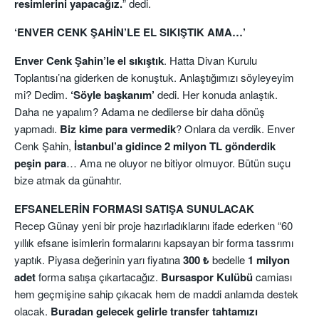
resimlerini yapacağız.
” dedi.
‘ENVER CENK ŞAHİN’LE EL SIKIŞTIK AMA…’
Enver Cenk Şahin’le el sıkıştık
. Hatta Divan Kurulu
Toplantısı’na giderken de konuştuk. Anlaştığımızı söyleyeyim
mi? Dedim.
‘Söyle başkanım’
dedi. Her konuda anlaştık.
Daha ne yapalım? Adama ne dedilerse bir daha dönüş
yapmadı.
Biz kime para vermedik
? Onlara da verdik. Enver
Cenk Şahin,
İstanbul’a gidince 2 milyon TL gönderdik
peşin para
… Ama ne oluyor ne bitiyor olmuyor. Bütün suçu
bize atmak da günahtır.
EFSANELERİN FORMASI SATIŞA SUNULACAK
Recep Günay yeni bir proje hazırladıklarını ifade ederken “60
yıllık efsane isimlerin formalarını kapsayan bir forma tassrımı
yaptık. Piyasa değerinin yarı fiyatına
300 ₺
bedelle
1 milyon
adet
forma satışa çıkartacağız.
Bursaspor Kulübü
camiası
hem geçmişine sahip çıkacak hem de maddi anlamda destek
olacak.
Buradan gelecek gelirle transfer tahtamızı