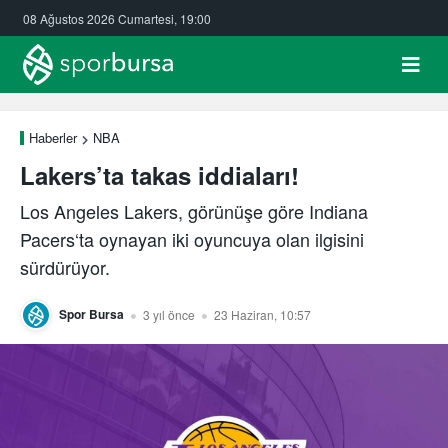
08 Ağustos 2026 Cumartesi, 19:00
Haberler
NBA
Lakers’ta takas iddiaları!
Los Angeles Lakers, görünüşe göre Indiana
Pacers‘ta oynayan iki oyuncuya olan ilgisini
sürdürüyor.
Spor Bursa
3 yıl önce
23 Haziran, 10:57