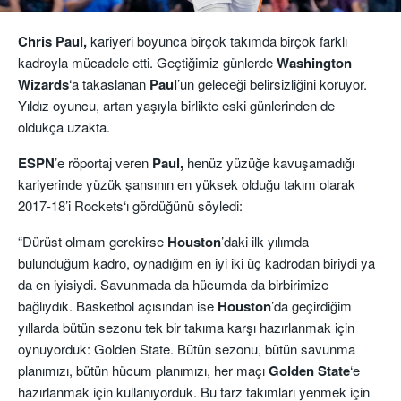
Chris Paul,
kariyeri boyunca birçok takımda birçok farklı
kadroyla mücadele etti. Geçtiğimiz günlerde
Washington
Wizards
‘a takaslanan
Paul
’un geleceği belirsizliğini koruyor.
Yıldız oyuncu, artan yaşıyla birlikte eski günlerinden de
oldukça uzakta.
ESPN
’e röportaj veren
Paul,
henüz yüzüğe kavuşamadığı
kariyerinde yüzük şansının en yüksek olduğu takım olarak
2017-18’i Rockets‘ı gördüğünü söyledi:
“Dürüst olmam gerekirse
Houston
’daki ilk yılımda
bulunduğum kadro, oynadığım en iyi iki üç kadrodan biriydi ya
da en iyisiydi. Savunmada da hücumda da birbirimize
bağlıydık. Basketbol açısından ise
Houston
’da geçirdiğim
yıllarda bütün sezonu tek bir takıma karşı hazırlanmak için
oynuyorduk: Golden State. Bütün sezonu, bütün savunma
planımızı, bütün hücum planımızı, her maçı
Golden
State
‘e
hazırlanmak için kullanıyorduk. Bu tarz takımları yenmek için