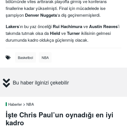
bölümünde vites arttırarak playoffa girmiş ve konferans
finallerine kadar yükselmişti. Final için mücadelede ise
şampiyon
Denver Nuggets
‘a diş geçirememişlerdi.
Lakers
’ın bu yaz önceliği
Rui Hachimura
ve
Austin
Reaves
’i
takımda tutmak olsa da
Hield
ve
Turner
ikilisinin gelmesi
durumunda kadro oldukça güçlenmiş olacak.
Basketbol
NBA
Bu haber ilginizi çekebilir
Haberler
NBA
İşte Chris Paul’un oynadığı en iyi
kadro