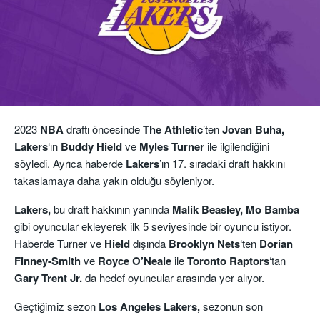
2023
NBA
draftı öncesinde
The Athletic
’ten
Jovan Buha,
Lakers
‘ın
Buddy Hield
ve
Myles Turner
ile ilgilendiğini
söyledi. Ayrıca haberde
Lakers
’ın 17. sıradaki draft hakkını
takaslamaya daha yakın olduğu söyleniyor.
Lakers,
bu draft hakkının yanında
Malik Beasley, Mo Bamba
gibi oyuncular ekleyerek ilk 5 seviyesinde bir oyuncu istiyor.
Haberde Turner ve
Hield
dışında
Brooklyn
Nets
‘ten
Dorian
Finney-Smith
ve
Royce O’Neale
ile
Toronto
Raptors
‘tan
Gary Trent Jr.
da hedef oyuncular arasında yer alıyor.
Geçtiğimiz sezon
Los Angeles Lakers,
sezonun son