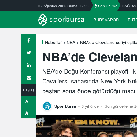
e yaz okullarına ilgi büyük
07 Ağustos 2026 Cuma, 17:23
ULUDAĞ BASKETBOL NE OLACAK?
Son Dakika
BURSASPOR
FUT
NBA’de Cleveland seriyi eşitle
Haberler
NBA
NBA’de Cleveland
NBA’de Doğu Konferansı playoff ilk 
Cavaliers, sahasında New York Knick
baştan sona önde götürdüğü maçı 
Paylaş
Spor Bursa
3 yıl önce
Son güncelleme 20