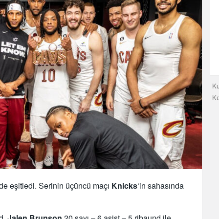
Ku
K
’de eşitledi. Serinin üçüncü maçı
Knicks
‘in sahasında
nd,
Jalen Brunson
20 sayı – 6 asist – 5 ribaund ile