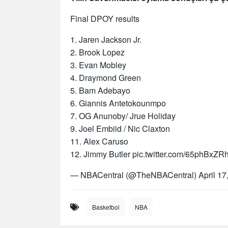
Final DPOY results
1. Jaren Jackson Jr.
2. Brook Lopez
3. Evan Mobley
4. Draymond Green
5. Bam Adebayo
6. Giannis Antetokounmpo
7. OG Anunoby/ Jrue Holiday
9. Joel Embiid / Nic Claxton
11. Alex Caruso
12. Jimmy Butler
pic.twitter.com/65phBxZR
— NBACentral (@TheNBACentral)
April 17
Basketbol
NBA