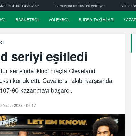
Bursaspor’un fikstürü çekiliyor
Nilüfer Belediyespor hentbolde ayrılık
BOL
BASKETBOL
VOLEYBOL
BURSA TAKIMLARI
YAZA
di
 seriyi eşitledi
tur serisinde ikinci maçta Cleveland
s‘i konuk etti. Cavaliers rakibi karşısında
107-90 kazanmayı başardı.
 Nisan 2023 - 09:17