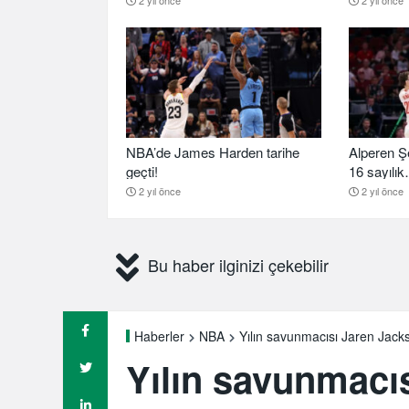
NBA’de James Harden tarihe
Alperen Ş
geçti!
16 sayılı
2 yıl önce
2 yıl önce
Bu haber ilginizi çekebilir
Yılın savunmacısı Jaren Jack
Haberler
NBA
Yılın savunmacı