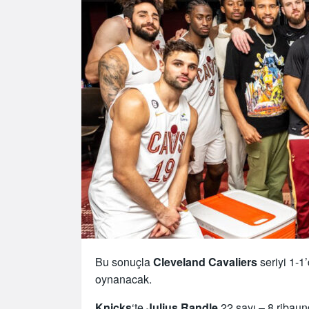
Bu sonuçla
Cleveland Cavaliers
seriyi 1-1
oynanacak.
Knicks
‘te
Julius Randle
22 sayı – 8 ribau