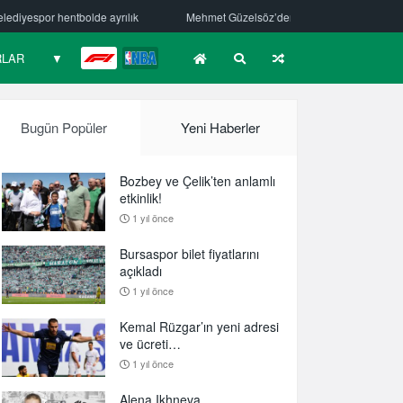
Mehmet Güzelsöz’den mesaj var!
Bursaspor Yörsan’da altyapı seçmel
RLAR
▼
F1
NBA
Bugün Popüler
Yeni Haberler
Bozbey ve Çelik’ten anlamlı
etkinlik!
1 yıl önce
Bursaspor bilet fiyatlarını
açıkladı
1 yıl önce
Kemal Rüzgar’ın yeni adresi
ve ücreti…
1 yıl önce
Alena Ikhneva