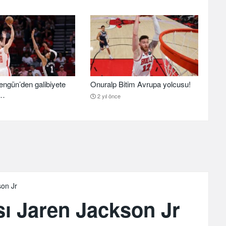
engün’den galibiyete
Onuralp Bitim Avrupa yolcusu!
k…
2 yıl önce
son Jr
sı Jaren Jackson Jr