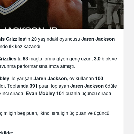
s Grizzlies
‘ın 23 yaşındaki oyuncusu
Jaren Jackson
inde ilk kez kazandı.
rizzlies
‘ta
63
maçta forma giyen genç uzun,
3.0
blok ve
 savunma performansına imza atmıştı.
bley
ile yarışan
Jaren Jackson,
oy kullanan
100
 aldı. Toplamda
391
puan toplayan
Jaren Jackson
ödüle
kinci sırada,
Evan Mobley 101
puanla üçüncü sırada
eçim için beş puan, ikinci sıra için üç puan ve üçüncü
kilde: