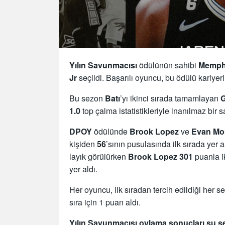
Yılın
Savunmacısı
ödülünün sahibi
Memphi
Jr
seçildi. Başarılı oyuncu, bu ödülü kariyer
Bu sezon
Batı
’yı ikinci sırada tamamlayan
G
1.0
top çalma istatistikleriyle inanılmaz bir
DPOY
ödülünde
Brook Lopez
ve
Evan Mo
kişiden
56
’sının pusulasında ilk sırada yer
layık görülürken
Brook Lopez 301
puanla i
yer aldı.
Her oyuncu, ilk sıradan tercih edildiği her s
sıra için 1 puan aldı.
Yılın Savunmacısı oylama sonuçları şu şe