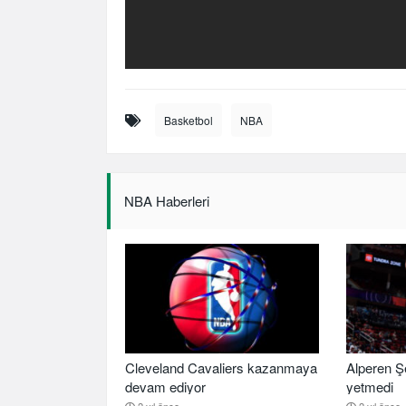
Basketbol
NBA
NBA Haberleri
Cleveland Cavaliers kazanmaya
Alperen Ş
devam ediyor
yetmedi
2 yıl önce
2 yıl önce