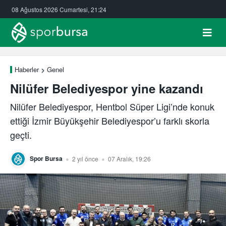
08 Ağustos 2026 Cumartesi, 21:24
Haberler
Genel
Nilüfer Belediyespor yine kazandı
Nilüfer Belediyespor, Hentbol Süper Ligi’nde konuk
ettiği İzmir Büyükşehir Belediyespor’u farklı skorla
geçti.
Spor Bursa
2 yıl önce
07 Aralık, 19:26