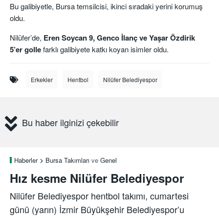
Bu galibiyetle, Bursa temsilcisi, ikinci sıradaki yerini korumuş
oldu.
Nilüfer’de,
Eren Soycan 9, Genco İlanç ve Yaşar Özdirik
5’er golle
farklı galibiyete katkı koyan isimler oldu.
Erkekler
Hentbol
Nilüfer Belediyespor
Bu haber ilginizi çekebilir
Haberler
Bursa Takımları
ve
Genel
Hız kesme Nilüfer Belediyespor
Nilüfer Belediyespor hentbol takımı, cumartesi
günü (yarın) İzmir Büyükşehir Belediyespor’u