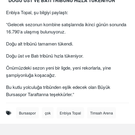
“DOĞU ÜST VE BATI TRİBÜNÜ HIZLA TÜKENİYOR”
Enbiya Topal, şu bilgiyi paylaştı:
“Gelecek sezonun kombine satışlarında ikinci günün sonunda
16.790’a ulaşmış bulunuyoruz.
Doğu alt tribünü tamamen tükendi.
Doğu üst ve Batı tribünü hızla tükeniyor.
Önümüzdeki sezon yeni bir ligde, yeni rekorlarla, yine
şampiyonluğa koşacağız.
Bu kutlu yolculuğa tribünden eşlik edecek olan Büyük
Bursaspor Taraftarına teşekkürler.“
Bursaspor
çok
Enbiya Topal
Timsah Arena