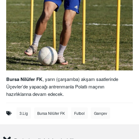
Bursa Nilüfer FK
, yarın (çarşamba) akşam saatlerinde
Üçevler’de yapacağı antrenmanla Polatlı maçının
hazırlıklarına devam edecek.
3.Lig
Bursa Nilüfer FK
Futbol
Gançev