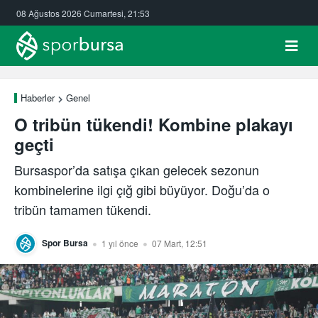
08 Ağustos 2026 Cumartesi, 21:53
Haberler
Genel
O tribün tükendi! Kombine plakayı
geçti
Bursaspor’da satışa çıkan gelecek sezonun
kombinelerine ilgi çığ gibi büyüyor. Doğu’da o
tribün tamamen tükendi.
Spor Bursa
1 yıl önce
07 Mart, 12:51