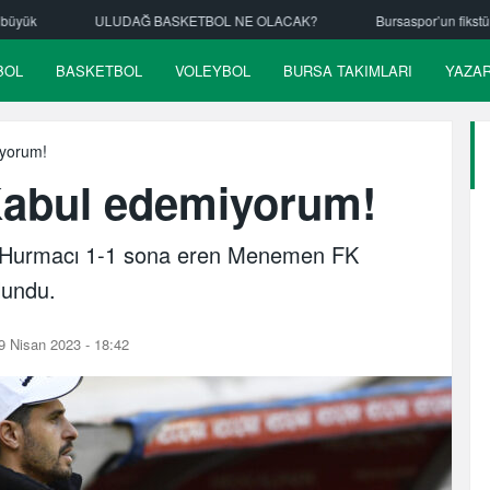
KETBOL NE OLACAK?
Bursaspor’un fikstürü çekiliyor
Nilüfer Be
BOL
BASKETBOL
VOLEYBOL
BURSA TAKIMLARI
YAZA
iyorum!
Kabul edemiyorum!
 Hurmacı 1-1 sona eren Menemen FK
lundu.
 Nisan 2023 - 18:42