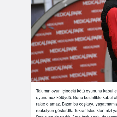
Takımın oyun içindeki kötü oyununu kabul e
oyunumuz kötüydü. Bunu kesinlikle kabul et
rakip olamaz. Bizim bu coşkuyu yaşatmamız 
reaksiyon gösterdik. Tekrar istediklerimizi y
Pozisyon da yedik. Ama hiçbir şekilde tatmi