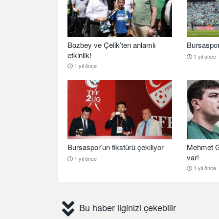
Bozbey ve Çelik’ten anlamlı
Bursaspor b
etkinlik!
1 yıl önce
1 yıl önce
Bursaspor’un fikstürü çekiliyor
Mehmet G
var!
1 yıl önce
1 yıl önce
Bu haber ilginizi çekebilir