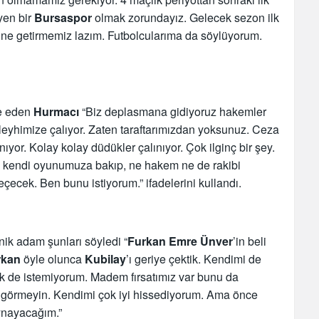
eyen bir
Bursaspor
olmak zorundayız. Gelecek sezon ilk
line getirmemiz lazım. Futbolcularıma da söylüyorum.
de eden
Hurmacı
“Biz deplasmana gidiyoruz hakemler
aleyhimize çalıyor. Zaten taraftarımızdan yoksunuz. Ceza
ıyor. Kolay kolay düdükler çalınıyor. Çok ilginç bir şey.
 kendi oyunumuza bakıp, ne hakem ne de rakibi
çecek. Ben bunu istiyorum.” ifadelerini kullandı.
nik adam şunları söyledi “
Furkan Emre Ünver
’in beli
rkan
öyle olunca
Kubilay
’ı geriye çektik. Kendimi de
 de istemiyorum. Madem fırsatımız var bunu da
görmeyin. Kendimi çok iyi hissediyorum. Ama önce
ynayacağım.”