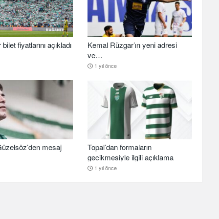
ilet fiyatlarını açıkladı
Kemal Rüzgar’ın yeni adresi
ve…
1 yıl önce
üzelsöz’den mesaj
Topal’dan formaların
gecikmesiyle ilgili açıklama
1 yıl önce