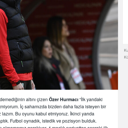
Ku
K
demediğinin altını çizen
Özer Hurmacı
“İlk yarıdaki
miyorum. İç sahamızda bizden daha fazla isteyen bir
lazım. Bu oyunu kabul etmiyoruz. İkinci yarıda
aptık. Futbol oynadık, istedik ve pozisyon bulduk.
n olmamamız gerekiyor. 4 maçlık periyottan sonraki ilk