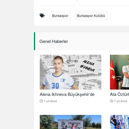
Bursaspor
Bursaspor Kulübü
Genel Haberler
Alena Ikhneva Büyükşehir’de
Ata Öztür
1 yıl önce
1 yıl önce