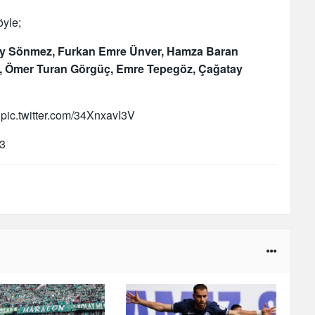
öyle;
lay Sönmez, Furkan Emre Ünver, Hamza Baran
u, Ömer Turan Görgüç, Emre Tepegöz, Çağatay
pic.twitter.com/34XnxavI3V
23