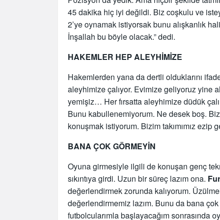
45 dakika hiç iyi değildi. Biz coşkulu ve ist
2’ye oynamak istiyorsak bunu alışkanlık ha
İnşallah bu böyle olacak.” dedi.
HAKEMLER HEP ALEYHİMİZE
Hakemlerden yana da dertli olduklarını ifa
aleyhimize çalıyor. Evimize geliyoruz yine 
yemişiz… Her fırsatta aleyhimize düdük çalın
Bunu kabullenemiyorum. Ne desek boş. Biz
konuşmak istiyorum. Bizim takımımız ezip ge
BANA ÇOK GÖRMEYİN
Oyuna girmesiyle ilgili de konuşan genç tek
sıkıntıya girdi. Uzun bir süreç lazım ona.
Fu
değerlendirmek zorunda kalıyorum. Üzülmek
değerlendirmemiz lazım. Bunu da bana çok 
futbolcularımla başlayacağım sonrasında o