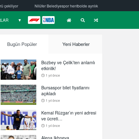
lediyespor hentbolde ayrılık
Mehmet Güzelsöz’den mesaj var!
Bu
RLAR
▼
F1
NBA
Bugün Popüler
Yeni Haberler
Bozbey ve Çelik’ten anlamlı
etkinlik!
1 yıl önce
Bursaspor bilet fiyatlarını
açıkladı
1 yıl önce
Kemal Rüzgar’ın yeni adresi
ve ücreti…
1 yıl önce
Alena Ikhneva