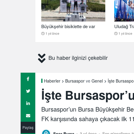
Büyükşehir bisiklette de var
Uludağ Tra
1 yıl önce
1 yıl önce
Bu haber ilginizi çekebilir
İşte Bursaspor’
Haberler
Bursaspor
ve
Genel
İşte Bursaspor’un
Bursaspor’un Bursa Büyükşehir Be
FK karşısında sahaya çıkacak ilk 11’
Paylaş
Spor Bursa
3 yıl önce
Son güncelleme 19