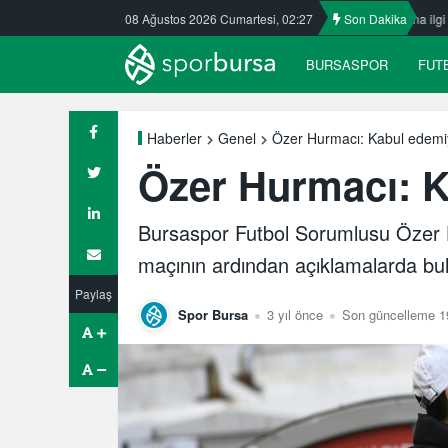
Kafkasspor’da
08 Ağustos 2026 Cumartesi, 02:27
Nilüfer’de yaz okullarına ilgi büyük
Son Dakika
ULUDAĞ BAS
BURSASPOR
FUT
Özer Hurmacı: Kabul edem
Haberler
Genel
Özer Hurmacı: 
Bursaspor Futbol Sorumlusu Özer
maçının ardından açıklamalarda bu
Paylaş
Spor Bursa
3 yıl önce
Son güncelleme 19