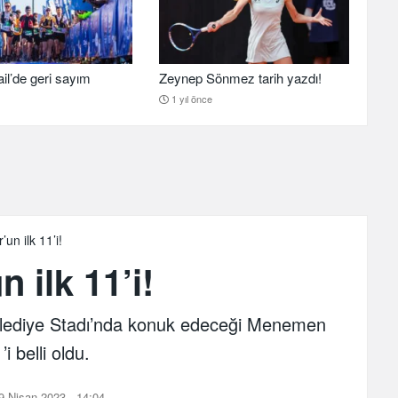
il’de geri sayım
Zeynep Sönmez tarih yazdı!
1 yıl önce
un ilk 11’i!
 ilk 11’i!
lediye Stadı’nda konuk edeceği Menemen
i belli oldu.
 Nisan 2023 - 14:04