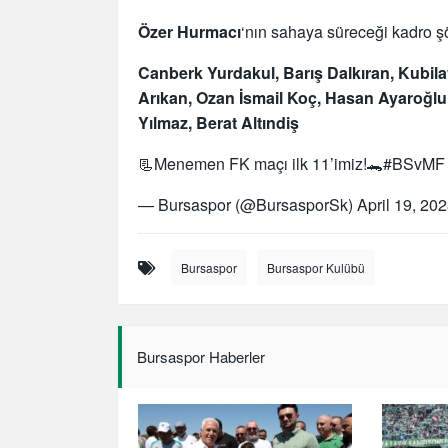
Özer Hurmacı
‘nın sahaya süreceği kadro ş
Canberk Yurdakul, Barış Dalkıran, Kubi
Arıkan, Ozan İsmail Koç, Hasan Ayaroğl
Yılmaz, Berat Altındiş
📃Menemen FK maçı ilk 11’imiz!🐊
#BSvMF
— Bursaspor (@BursasporSk)
April 19, 20
Bursaspor
Bursaspor Kulübü
Bursaspor Haberler