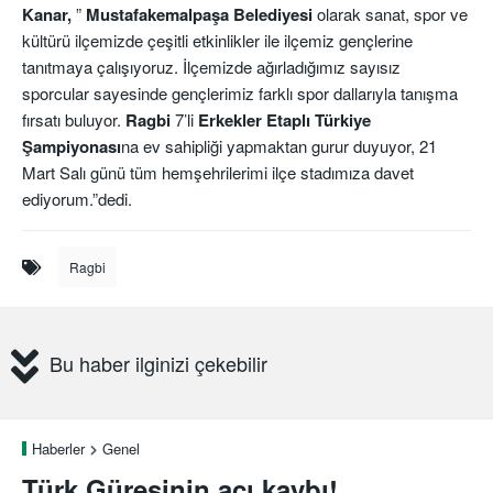
Kanar,
”
Mustafakemalpaşa Belediyesi
olarak sanat, spor ve
kültürü ilçemizde çeşitli etkinlikler ile ilçemiz gençlerine
tanıtmaya çalışıyoruz. İlçemizde ağırladığımız sayısız
sporcular sayesinde gençlerimiz farklı spor dallarıyla tanışma
fırsatı buluyor.
Ragbi
7’li
Erkekler Etaplı Türkiye
Şampiyonası
na ev sahipliği yapmaktan gurur duyuyor, 21
Mart Salı günü tüm hemşehrilerimi ilçe stadımıza davet
ediyorum.”dedi.
Ragbi
Bu haber ilginizi çekebilir
Haberler
Genel
Türk Güreşinin acı kaybı!