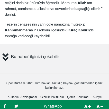
ettiğini derin bir üzüntüyle öğrendik. Merhuma
Allah
’tan
rahmet, camiamıza, ailesine ve sevenlerine başsağlığı dileriz.”
denildi.
Tezel’in cenazesinin yarın öğle namazına müteakip
Kahramanmaraş
’ın Göksun ilçesindeki
Kireç Köyü
’nde
toprağa verileceği kaydedildi.
Bu haber ilginizi çekebilir
Spor Bursa
© 2025 Tüm hakları saklıdır, kaynak gösterilmeden içerik
kullanılamaz.
Kullanıcı Sözleşmesi
Gizlilik Politikası
Çerez Politikası
Künye
Hakkımızda
İletişim
WhatsApp
WhatsApp