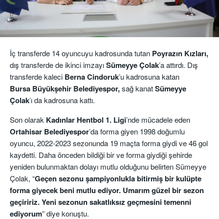
İç transferde 14 oyuncuyu kadrosunda tutan
Poyrazın Kızları,
dış transferde de ikinci imzayı
Sümeyye Çolak
’a attırdı. Dış
transferde kaleci
Berna Cindoruk
’u kadrosuna katan
Bursa
Büyükşehir Belediyespor,
sağ kanat
Sümeyye
Çolak
’ı da kadrosuna kattı.
Son olarak
Kadınlar Hentbol 1. Ligi
’nde mücadele eden
Ortahisar
Belediyespor
’da forma giyen 1998 doğumlu
oyuncu, 2022-2023 sezonunda 19 maçta forma giydi ve 46 gol
kaydetti. Daha önceden bildiği bir ve forma giydiği şehirde
yeniden bulunmaktan dolayı mutlu olduğunu belirten Sümeyye
Çolak, “
Geçen sezonu şampiyonlukla bitirmiş bir kulüpte
forma giyecek beni mutlu ediyor. Umarım güzel bir sezon
geçiririz. Yeni sezonun sakatlıksız geçmesini temenni
ediyorum
” diye konuştu.