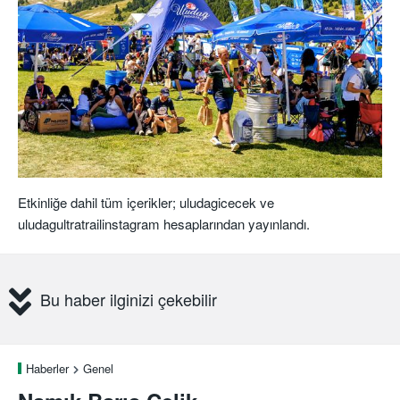
Etkinliğe dahil t
üm içerikler
;
uludagicecek
ve
uludagultratrail
instagram
hesaplarından yayınlandı.
Bu haber ilginizi çekebilir
Haberler
Genel