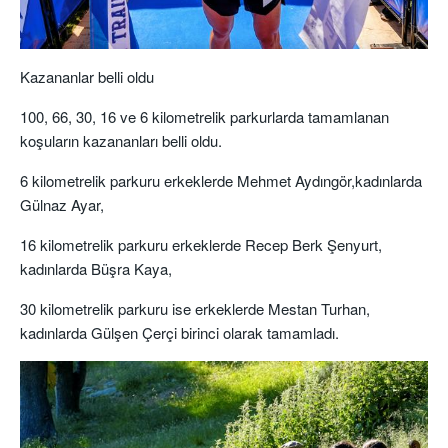
Kazananlar belli oldu
100, 66, 30, 16 ve 6 kilometrelik parkurlarda tamamlanan
koşuların kazananları belli oldu.
6 kilometrelik parkuru erkeklerd
e Mehmet
Aydıngör
,
kadınlarda
Gülnaz
Ayar
,
16 kilometrelik parkuru erkeklerde
Recep Berk Şenyurt
,
kadınlard
a Büşra Kaya
,
30 kilometrelik parkuru ise erkeklerde
Mestan
Turhan
,
kadınlard
a Gülşen Çerçi
birinci olarak tamamladı.