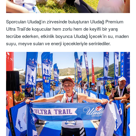
Sporcuları
Uludağ’ın zirvesinde buluşturan
Uludağ Premium
Ultra
Trail’d
e
koşu
cular hem zorlu hem de keyifli bir yarış
tecrübe
ederken,
etkinlik boyunca
Uludağ
İçecek
’in su, maden
suyu, meyve su
ları
ve enerji içecekleriyle
serinlediler
.