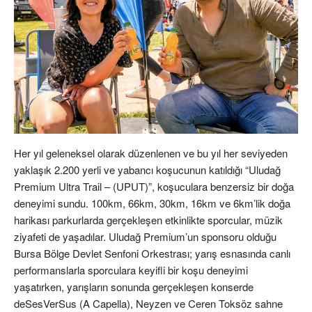
Her yıl geleneksel olarak düzenlenen ve bu yıl her seviyeden
yaklaşık 2.200 yerli ve yabancı koşucunun katıldığı “Uludağ
Premium Ultra Trail – (UPUT)”, koşuculara benzersiz bir doğa
deneyimi sundu. 100km, 66km, 30km, 16km ve 6km’lik doğa
harikası parkurlarda gerçekleşen etkinlikte sporcular,
müzik
ziyafeti de yaşadılar. Uludağ Premium’un sponsoru olduğu
Bursa Bölge Devlet Senfoni Orkestrası; yarış esnasında canlı
performanslarla sporculara keyifli bir koşu deneyimi
yaşatırken, yarışların sonunda
gerçekleşen konserde
de
SesVerSus (A Capella), Neyzen ve Ceren Toksöz sahne