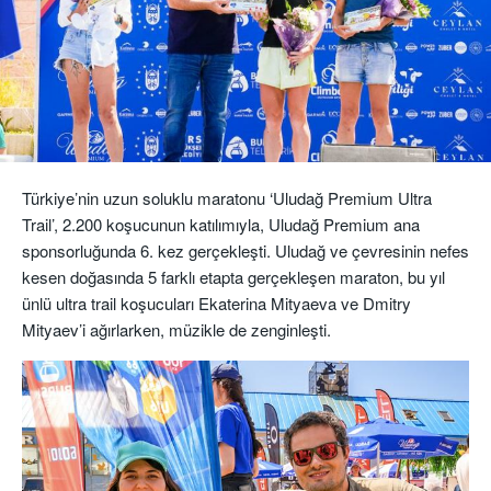
Türkiye’nin uzun soluklu maratonu ‘Uludağ Premium Ultra
Trail
’, 2.200 koşucunun katılımıyla, Uludağ Premium ana
sponsorluğunda 6. kez gerçekleşti.
Uludağ ve çevresinin nefes
kesen doğasında 5 farklı etapta gerçekleşen maraton,
bu yıl
ünlü ultra
trail
koşucuları
E
katerina
Mityaeva
ve D
mitry
Mityaev’i
ağırlarken,
müzikle
de
zenginleşti.