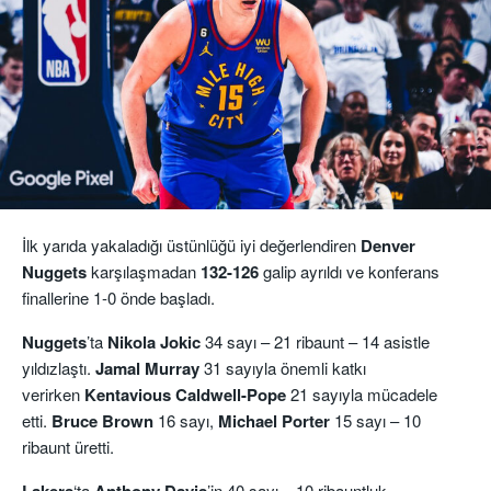
İlk yarıda yakaladığı üstünlüğü iyi değerlendiren
Denver
Nuggets
karşılaşmadan
132-126
galip ayrıldı ve konferans
finallerine 1-0 önde başladı.
Nuggets
’ta
Nikola Jokic
34 sayı – 21 ribaunt – 14 asistle
yıldızlaştı.
Jamal Murray
31 sayıyla önemli katkı
verirken
Kentavious Caldwell-Pope
21 sayıyla mücadele
etti.
Bruce Brown
16 sayı,
Michael Porter
15 sayı – 10
ribaunt üretti.
‘ta
’in 40 sayı – 10 ribauntluk