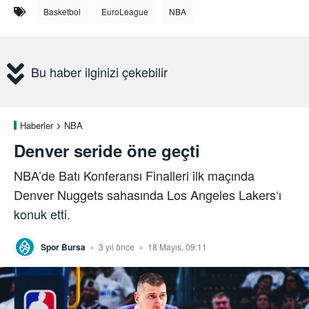
Basketbol
EuroLeague
NBA
Bu haber ilginizi çekebilir
Haberler
NBA
Denver seride öne geçti
NBA’de Batı Konferansı Finalleri ilk maçında
Denver Nuggets sahasında Los Angeles Lakers‘ı
konuk etti.
Spor Bursa
3 yıl önce
18 Mayıs, 09:11