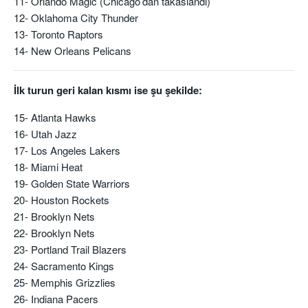
11- Orlando Magic (Chicago’dan takaslandı)
12- Oklahoma City Thunder
13- Toronto Raptors
14- New Orleans Pelicans
İlk turun geri kalan kısmı ise şu şekilde:
15- Atlanta Hawks
16- Utah Jazz
17- Los Angeles Lakers
18- Miami Heat
19- Golden State Warriors
20- Houston Rockets
21- Brooklyn Nets
22- Brooklyn Nets
23- Portland Trail Blazers
24- Sacramento Kings
25- Memphis Grizzlies
26- Indiana Pacers