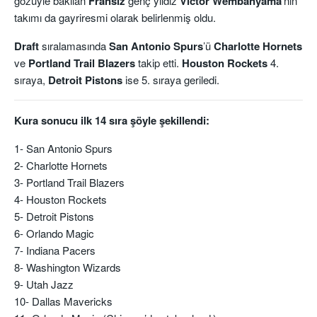
gözüyle bakılan
Fransız
genç yıldız
Victor Wembanyama
’nın
takımı da gayriresmi olarak belirlenmiş oldu.
Draft
sıralamasında
San Antonio Spurs
’ü
Charlotte Hornets
ve
Portland Trail Blazers
takip etti.
Houston Rockets
4.
sıraya,
Detroit Pistons
ise 5. sıraya geriledi.
Kura sonucu ilk 14 sıra şöyle şekillendi:
1- San Antonio Spurs
2- Charlotte Hornets
3- Portland Trail Blazers
4- Houston Rockets
5- Detroit Pistons
6- Orlando Magic
7- Indiana Pacers
8- Washington Wizards
9- Utah Jazz
10- Dallas Mavericks