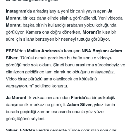
Instagram
’da arkadaşlarıyla yeni bir canlı yayın açan
Ja
Morant,
bir kez daha elinde silahla görüntülendi. Yeni videoda
Morant,
başka birinin kullandığı arabanın yolcu koltuğunda
görülüyor. Kamera ona doğru dönerken,
Morant
’in kısa bir
süre için silaha benzeyen bir nesneyi tuttuğu görülüyor.
ESPN
’den
Malika Andrews
’a konuşan
NBA Başkanı Adam
Silver,
“Dürüst olmak gerekirse bu hafta sonu o videoyu
gördüğümde şok oldum. Şimdi bunu araştırma sürecindeyiz ve
elimizden geldiğince tam olarak ne olduğunu anlayacağız.
Video biraz pürüzlü ama olabilecek en kötüsünü
varsayıyorum” şeklinde konuştu.
Ja Morant
ilk vukuatının ardından
Florida
’da bir psikolojik
danışmanlık merkezine gitmişti.
Adam Silver,
yıldız ismin
burada geçirdiği zaman esnasında onunla yüz yüze
görüştüğünü söyledi.
Silver
,
ESPN
’e verdiği demeçte “Önce doğrudan sonuçları