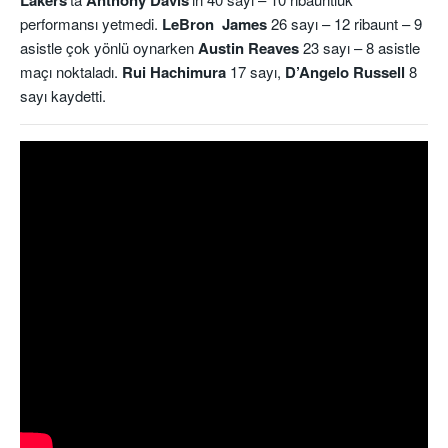
Lakers
Anthony Davis
performansı yetmedi.
LeBron James
26 sayı – 12 ribaunt – 9
asistle çok yönlü oynarken
Austin Reaves
23 sayı – 8 asistle
maçı noktaladı.
Rui Hachimura
17 sayı,
D’Angelo Russell
8
sayı kaydetti.