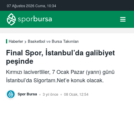
07 Ağustos 2026 Cuma, 10:34
Haberler
Basketbol
ve
Bursa Takımları
Final Spor, İstanbul’da galibiyet
peşinde
Kırmızı lacivertliler, 7 Ocak Pazar (yarın) günü
İstanbul’da Sigortam.Net’e konuk olacak.
Spor Bursa
3 yıl önce
08 Ocak, 12:54