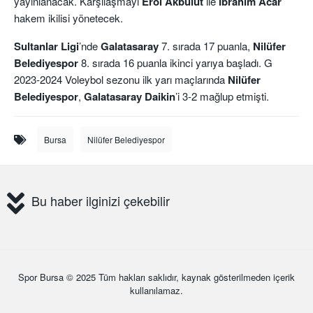
yayınlanacak. Karşılaşmayı
Erol Akbulut
ile
İbrahim
Acar
hakem ikilisi yönetecek.
Sultanlar Ligi
’nde
Galatasaray
7. sırada 17 puanla,
Nilüfer
Belediyespor
8. sırada 16 puanla ikinci yarıya başladı. G
2023-2024 Voleybol sezonu ilk yarı maçlarında
Nilüfer
Belediyespor
,
Galatasaray
Daikin
’i 3-2 mağlup etmişti.
Bursa
Nilüfer Belediyespor
Bu haber ilginizi çekebilir
Spor Bursa
© 2025 Tüm hakları saklıdır, kaynak gösterilmeden içerik
kullanılamaz.