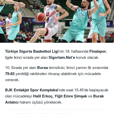
Türkiye Sigorta Basketbol Ligi
’nin 18. haftasında
Finalspor
,
ligde ikinci sırada yer alan
Sigortam.Net’e
konuk olacak.
10. Sırada yer alan
Bursa
temsilcisi, ikinci yarının ilk sınavında
79-83
yenildiği rakibinden rövanşı alabilmek için mücadele
verecek.
BJK Emlakjet Spor Kompleksi
’nde saat 15.45’de başlayacak
olan mücadeleyi
Halil Erkoç, Yiğit Emre Şimşek
ve
Burak
Anlatıcı
hakem üçlüsü yönetecek.