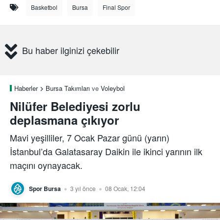
Basketbol
Bursa
Final Spor
Bu haber ilginizi çekebilir
Haberler
Bursa Takımları
ve
Voleybol
Nilüfer Belediyesi zorlu
deplasmana çıkıyor
Mavi yeşilliler, 7 Ocak Pazar günü (yarın)
İstanbul’da Galatasaray Daikin ile ikinci yarının ilk
maçını oynayacak.
Spor Bursa
3 yıl önce
08 Ocak, 12:04