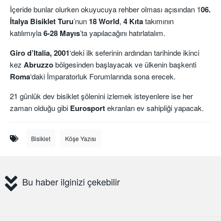
İçeride bunlar olurken okuyucuya rehber olması açısından 1
06.
İtalya Bisiklet Turu
’nun
18 World
,
4 Kıta
takımının
katılımıyla
6-28 Mayıs
’ta yapılacağını hatırlatalım.
Giro d’Italia, 2001
‘deki ilk seferinin ardından tarihinde ikinci
kez
Abruzzo
bölgesinden başlayacak ve ülkenin başkenti
Roma
‘daki İmparatorluk Forumlarında sona erecek.
21 günlük dev bisiklet şölenini izlemek isteyenlere ise her
zaman olduğu gibi
Eurosport
ekranları ev sahipliği yapacak.
Bisiklet
Köşe Yazısı
Bu haber ilginizi çekebilir