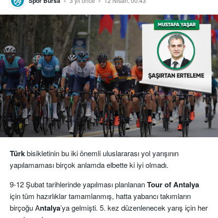
Spor Bursa
3 yıl önce
12 Nisan, 00:43
Türk
bisikletinin bu iki önemli uluslararası yol yarışının
yapılamaması birçok anlamda elbette ki iyi olmadı.
9-12 Şubat tarihlerinde yapılması planlanan
Tour
of Antalya
için tüm hazırlıklar tamamlanmış, hatta yabancı takımların
birçoğu A
ntalya
’ya gelmişti. 5. kez düzenlenecek yarış için her