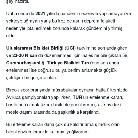
şey hazırdı.
Daha önce de
2021
yılında pandemi nedeniyle yapılamayan ve
sekteye uğrayan yarış bu kez de asrın deprem felaketi
nedeniyle iptal edilmek zorunda kalarak gündemini yitirmiş
oldu.
Uluslararası Bisiklet Birliği
(
UCI
) takvimine son anda giren
ve
23-30 Nisan
’da düzenlenmesi için ihalesine bile çıkılan 58.
Cumhurbaşkanlığı Türkiye Bisiklet
Turu
’nun son anda
ertelenmesi ise doğrusu bu ya benim anlamakta güçlük
çektiğim bir gelişme oldu.
Birçok spor branşında müsabakalar oynanır, hatta ülkemizde
Avrupa şampiyonaları yapılırken,
TUR
’un ertelenme kararı,
başta ben olmak üzere bisiklete gönül vermiş az sayıdaki
meslektaşım arasında da şaşkınlıkla karşılandı.
Bu erteleme kararı daha çok su kaldırır ama şimdilik olan
biteni gözlemlemekle kalmayı yeğliyorum.