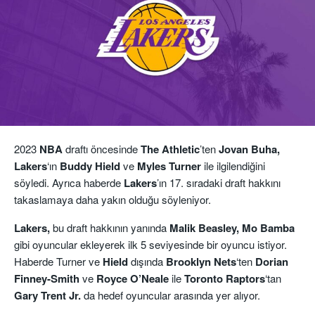
2023
NBA
draftı öncesinde
The Athletic
’ten
Jovan Buha,
Lakers
‘ın
Buddy Hield
ve
Myles Turner
ile ilgilendiğini
söyledi. Ayrıca haberde
Lakers
’ın 17. sıradaki draft hakkını
takaslamaya daha yakın olduğu söyleniyor.
Lakers,
bu draft hakkının yanında
Malik Beasley, Mo Bamba
gibi oyuncular ekleyerek ilk 5 seviyesinde bir oyuncu istiyor.
Haberde Turner ve
Hield
dışında
Brooklyn
Nets
‘ten
Dorian
Finney-Smith
ve
Royce O’Neale
ile
Toronto
Raptors
‘tan
Gary Trent Jr.
da hedef oyuncular arasında yer alıyor.