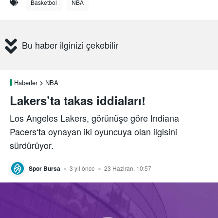
Basketbol
NBA
Bu haber ilginizi çekebilir
Haberler
NBA
Lakers’ta takas iddiaları!
Los Angeles Lakers, görünüşe göre Indiana
Pacers‘ta oynayan iki oyuncuya olan ilgisini
sürdürüyor.
Spor Bursa
3 yıl önce
23 Haziran, 10:57