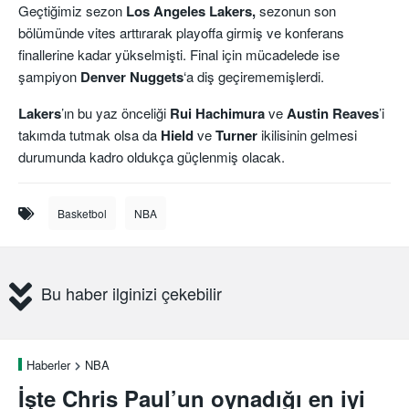
Geçtiğimiz sezon
Los Angeles Lakers,
sezonun son
bölümünde vites arttırarak playoffa girmiş ve konferans
finallerine kadar yükselmişti. Final için mücadelede ise
şampiyon
Denver Nuggets
‘a diş geçirememişlerdi.
Lakers
’ın bu yaz önceliği
Rui Hachimura
ve
Austin
Reaves
’i
takımda tutmak olsa da
Hield
ve
Turner
ikilisinin gelmesi
durumunda kadro oldukça güçlenmiş olacak.
Basketbol
NBA
Bu haber ilginizi çekebilir
Haberler
NBA
İşte Chris Paul’un oynadığı en iyi