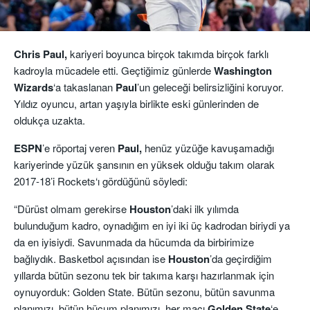
Chris Paul,
kariyeri boyunca birçok takımda birçok farklı
kadroyla mücadele etti. Geçtiğimiz günlerde
Washington
Wizards
‘a takaslanan
Paul
’un geleceği belirsizliğini koruyor.
Yıldız oyuncu, artan yaşıyla birlikte eski günlerinden de
oldukça uzakta.
ESPN
’e röportaj veren
Paul,
henüz yüzüğe kavuşamadığı
kariyerinde yüzük şansının en yüksek olduğu takım olarak
2017-18’i Rockets‘ı gördüğünü söyledi:
“Dürüst olmam gerekirse
Houston
’daki ilk yılımda
bulunduğum kadro, oynadığım en iyi iki üç kadrodan biriydi ya
da en iyisiydi. Savunmada da hücumda da birbirimize
bağlıydık. Basketbol açısından ise
Houston
’da geçirdiğim
yıllarda bütün sezonu tek bir takıma karşı hazırlanmak için
oynuyorduk: Golden State. Bütün sezonu, bütün savunma
planımızı, bütün hücum planımızı, her maçı
Golden
State
‘e